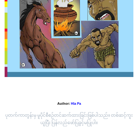
အပိုင်း(၅) သမားတော်ဇီဝက
Author:
Hla Pa
ပုတက်ကာတွန်းမှ မူပိုင်စီစဉ်တင်ဆက်ထားခြင်းဖြစ်ပါသည်။ တစ်ဆင့်ကူး
ယူပြီး ပြန်လည်ဖော်ပြခွင့်မပြုပါ။