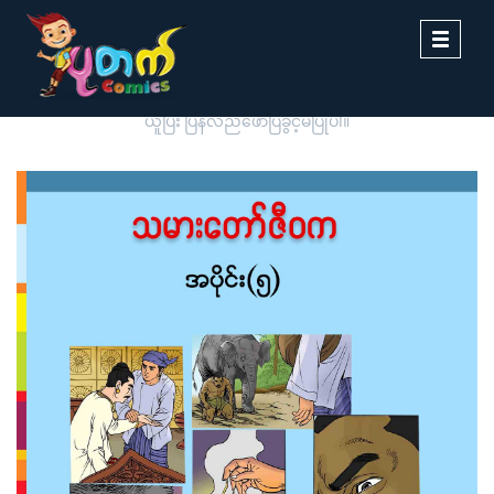
Toggle
navigati
ပုတက်ကာတွန်းမှ မူပိုင်စီစဉ်တင်ဆက်ထားခြင်းဖြစ်ပါသည်။ တစ်ဆင့်ကူး
ယူပြီး ပြန်လည်ဖော်ပြခွင့်မပြုပါ။