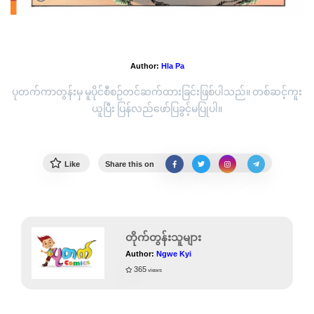
ဒန္တိကာထေရီ
Author:
Hla Pa
ပုတက်ကာတွန်းမှ မူပိုင်စီစဉ်တင်ဆက်ထားခြင်းဖြစ်ပါသည်။ တစ်ဆင့်ကူး
ယူပြီး ပြန်လည်ဖော်ပြခွင့်မပြုပါ။
Like
Share this on
တိုက်တွန်းသူများ
Author:
Ngwe Kyi
365
views