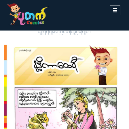
Toggle
navigati
ပုတက်ကာတွန်းမှ မူပိုင်စီစဉ်တင်ဆက်ထားခြင်းဖြစ်ပါသည်။ တစ်ဆင့်ကူး
ယူပြီး ပြန်လည်ဖော်ပြခွင့်မပြုပါ။