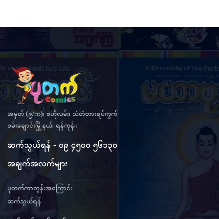
အမှတ် (၉/က)၊ ဗဟိုလမ်း၊ သံတံတားရပ်ကွက်
စမ်းချောင်းမြို့နယ်၊ ရန်ကုန်။
ဆက်သွယ်ရန် - ၀၉ ၄၅၀၀ ၅၆၁၃၀
အချက်အလက်များ
ပုတက်ကာတွန်းအကြောင်း
ဆက်သွယ်ရန်