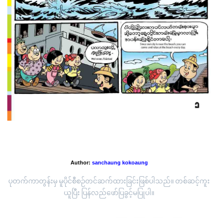
'ရေနဂါး ကမ်းခြေ'
Author:
sanchaung kokoaung
ပုတက်ကာတွန်းမှ မူပိုင်စီစဉ်တင်ဆက်ထားခြင်းဖြစ်ပါသည်။ တစ်ဆင့်ကူး
ယူပြီး ပြန်လည်ဖော်ပြခွင့်မပြုပါ။