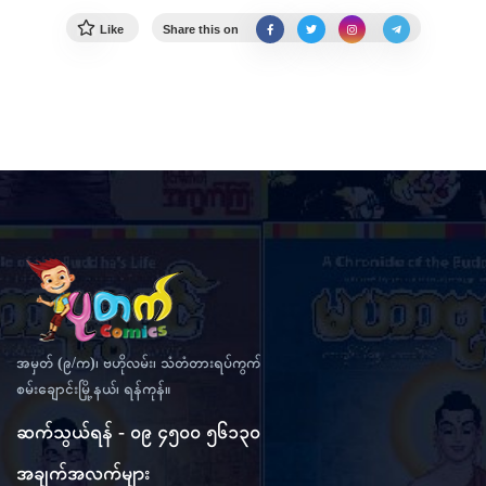
Like
Share this on
အမှတ် (၉/က)၊ ဗဟိုလမ်း၊ သံတံတားရပ်ကွက်
စမ်းချောင်းမြို့နယ်၊ ရန်ကုန်။
ဆက်သွယ်ရန် - ၀၉ ၄၅၀၀ ၅၆၁၃၀
အချက်အလက်များ