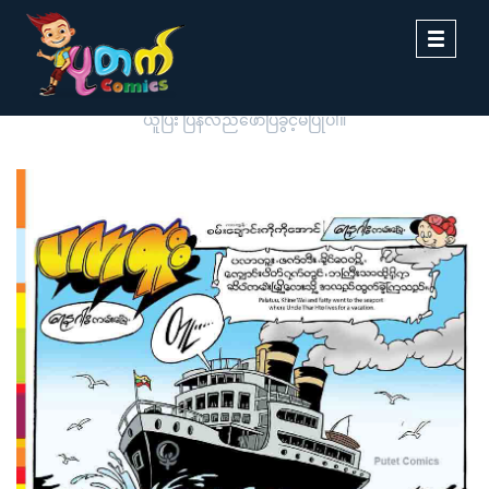
Toggle
navigati
ပုတက်ကာတွန်းမှ မူပိုင်စီစဉ်တင်ဆက်ထားခြင်းဖြစ်ပါသည်။ တစ်ဆင့်ကူး
ယူပြီး ပြန်လည်ဖော်ပြခွင့်မပြုပါ။