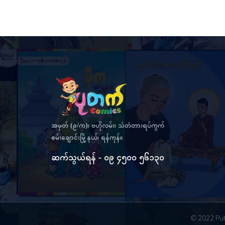
အမှတ် (၉/က)၊ ဗဟိုလမ်း၊ သံတံတားရပ်ကွက်
စမ်းချောင်းမြို့နယ်၊ ရန်ကုန်။
ဆက်သွယ်ရန် - ၀၉ ၄၅၀၀ ၅၆၁၃၀
© 2022 Put