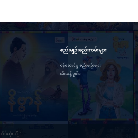
စည်းမျဉ်းစည်းကမ်းများ
ဝန်ဆောင်မှု စည်းမျဉ်းများ
သီးသန့်မူဝါဒ
ထိပ်ဆုံးသို့