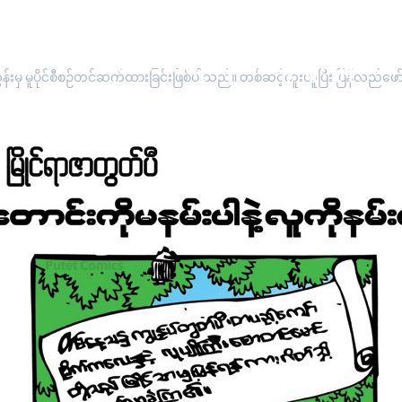
"တောင်းကိုမနမ်းပါနဲ့ လူကိုနမ်းပါ
းမှ မူပိုင်စီစဉ်တင်ဆက်ထားခြင်းဖြစ်ပါသည်။ တစ်ဆင့်ကူးယူပြီး ပြန်လည်ဖော်ပြ