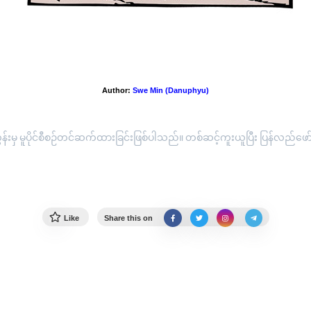
တောင်းကိုမနမ်းပါနဲ့ လူကိုနမ်းပါ
Author:
Swe Min (Danuphyu)
းမှ မူပိုင်စီစဉ်တင်ဆက်ထားခြင်းဖြစ်ပါသည်။ တစ်ဆင့်ကူးယူပြီး ပြန်လည်ဖော်ပြ
Like
Share this on