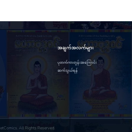
အချက်အလက်များ
ပုတက်ကာတွန်းအကြောင်း
ဆက်သွယ်ရန်
etComics. All Rights Reserved.