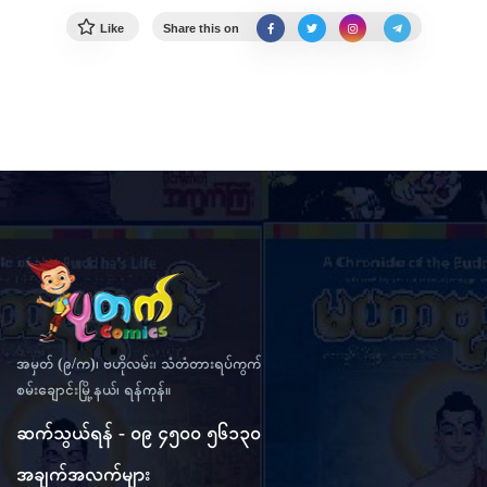
Like
Share this on
အမှတ် (၉/က)၊ ဗဟိုလမ်း၊ သံတံတားရပ်ကွက်
စမ်းချောင်းမြို့နယ်၊ ရန်ကုန်။
ဆက်သွယ်ရန် - ၀၉ ၄၅၀၀ ၅၆၁၃၀
အချက်အလက်များ