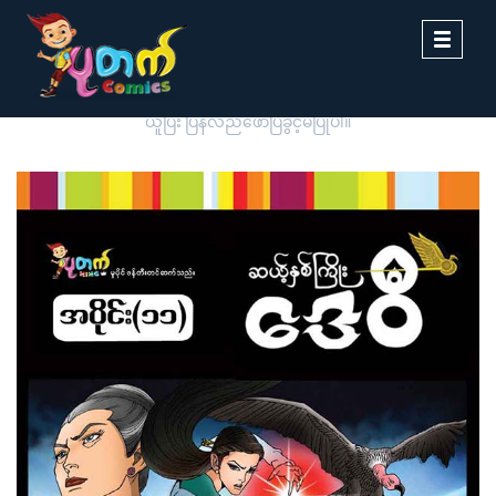
Toggle
navigati
ပုတက်ကာတွန်းမှ မူပိုင်စီစဉ်တင်ဆက်ထားခြင်းဖြစ်ပါသည်။ တစ်ဆင့်ကူး
ယူပြီး ပြန်လည်ဖော်ပြခွင့်မပြုပါ။