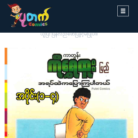
Toggle
navigati
ပုတက်ကာတွန်းမှ မူပိုင်စီစဉ်တင်ဆက်ထားခြင်းဖြစ်ပါသည်။ တစ်ဆင့်ကူး
ယူပြီး ပြန်လည်ဖော်ပြခွင့်မပြုပါ။