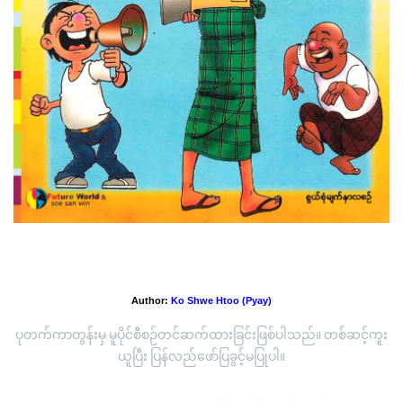
အပိုင်း(၁-၄)အရပ်ထဲကပြောကြပါတယ်..
Author:
Ko Shwe Htoo (Pyay)
ပုတက်ကာတွန်းမှ မူပိုင်စီစဉ်တင်ဆက်ထားခြင်းဖြစ်ပါသည်။ တစ်ဆင့်ကူး
ယူပြီး ပြန်လည်ဖော်ပြခွင့်မပြုပါ။