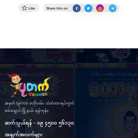
Like
Share this on
အမှတ် (၉/က)၊ ဗဟိုလမ်း၊ သံတံတားရပ်ကွက်
စမ်းချောင်းမြို့နယ်၊ ရန်ကုန်။
ဆက်သွယ်ရန် - ၀၉ ၄၅၀၀ ၅၆၁၃၀
အချက်အလက်များ