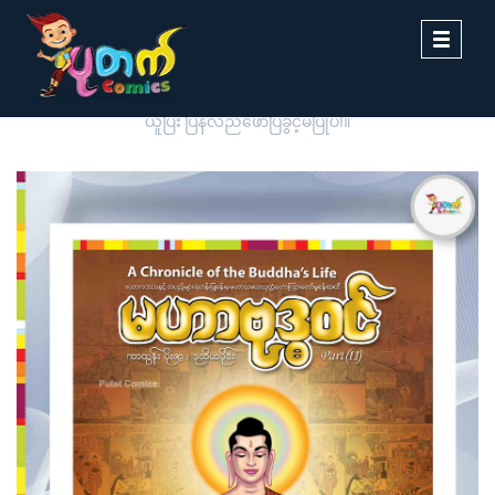
Toggle
navigati
ပုတက်ကာတွန်းမှ မူပိုင်စီစဉ်တင်ဆက်ထားခြင်းဖြစ်ပါသည်။ တစ်ဆင့်ကူး
ယူပြီး ပြန်လည်ဖော်ပြခွင့်မပြုပါ။