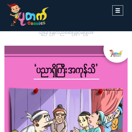
Toggle
navigati
ပုတက်ကာတွန်းမှ မူပိုင်စီစဉ်တင်ဆက်ထားခြင်းဖြစ်ပါသည်။ တစ်ဆင့်ကူး
ယူပြီး ပြန်လည်ဖော်ပြခွင့်မပြုပါ။