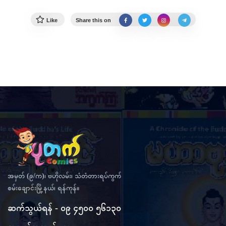
Like
Share this on
အမှတ် (၉/က)၊ ဗဟိုလမ်း၊ သံတံတားရပ်ကွက်
စမ်းချောင်းမြို့နယ်၊ ရန်ကုန်။
ဆက်သွယ်ရန် - ၀၉ ၄၅၀၀ ၅၆၁၃၀