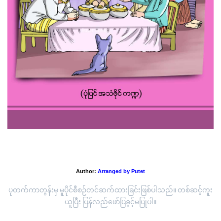
'ပညာရှိကြီး အကုန်သိ'
Author:
Arranged by Putet
ပုတက်ကာတွန်းမှ မူပိုင်စီစဉ်တင်ဆက်ထားခြင်းဖြစ်ပါသည်။ တစ်ဆင့်ကူး
ယူပြီး ပြန်လည်ဖော်ပြခွင့်မပြုပါ။