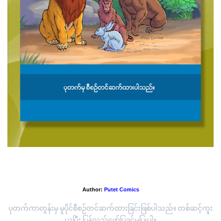
“နှာစေးနေတဲ့ ယုန်”
Author:
Putet Comics
ပုတက်ကာတွန်းမှ မူပိုင်စီစဉ်တင်ဆက်ထားခြင်းဖြစ်ပါသည်။ တစ်ဆင့်ကူး
ယူပြီး ပြန်လည်ဖော်ပြခွင့်မပြုပါ။