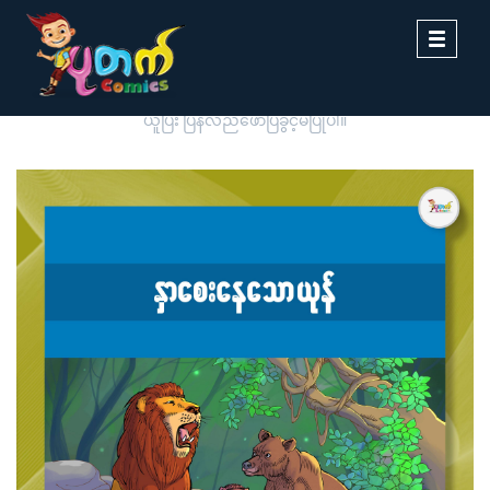
Toggle
navigati
ပုတက်ကာတွန်းမှ မူပိုင်စီစဉ်တင်ဆက်ထားခြင်းဖြစ်ပါသည်။ တစ်ဆင့်ကူး
ယူပြီး ပြန်လည်ဖော်ပြခွင့်မပြုပါ။