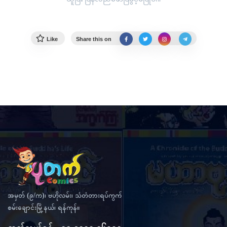
Like
Share this on
အမှတ် (၉/က)၊ ဗဟိုလမ်း၊ သံတံတားရပ်ကွက်
စမ်းချောင်းမြို့နယ်၊ ရန်ကုန်။