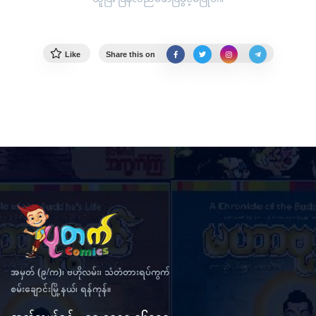
Like
Share this on
အမှတ် (၉/က)၊ ဗဟိုလမ်း၊ သံတံတားရပ်ကွက်
စမ်းချောင်းမြို့နယ်၊ ရန်ကုန်။