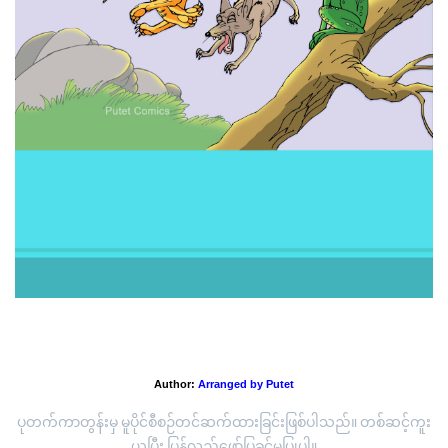
'ကျားနဲ့ဖား'
Author:
Arranged by Putet
ပုတက်ကာတွန်းမှ မူပိုင်စီစဉ်တင်ဆက်ထားခြင်းဖြစ်ပါသည်။ တစ်ဆင့်ကူး
ယူပြီး ပြန်လည်ဖော်ပြခွင့်မပြုပါ။