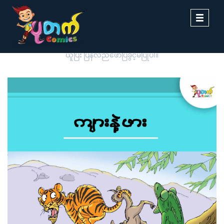
Toggle
navigati
ပုတက်ကာတွန်းမှ မူပိုင်စီစဉ်တင်ဆက်ထားခြင်းဖြစ်ပါသည်။ တစ်ဆင့်ကူး
ယူပြီး ပြန်လည်ဖော်ပြခွင့်မပြုပါ။