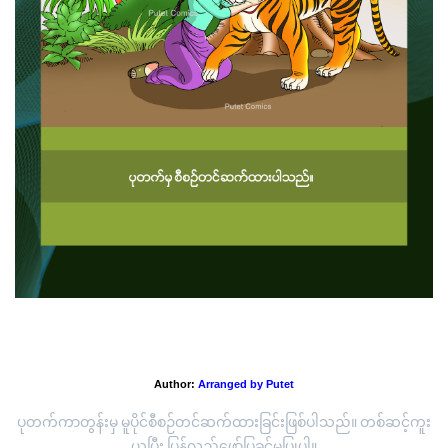
တိရစ္ဆာန်ပင် ဖြစ်သော်လည်း....
Author:
Arranged by Putet
ပုတက်ကာတွန်းမှ မူပိုင်စီစဉ်တင်ဆက်ထားခြင်းဖြစ်ပါသည်။ တစ်ဆင့်ကူး
ယူပြီး ပြန်လည်ဖော်ပြခွင့်မပြုပါ။