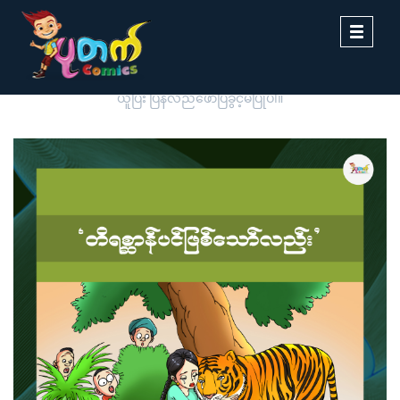
Toggle
navigati
ပုတက်ကာတွန်းမှ မူပိုင်စီစဉ်တင်ဆက်ထားခြင်းဖြစ်ပါသည်။ တစ်ဆင့်ကူး
ယူပြီး ပြန်လည်ဖော်ပြခွင့်မပြုပါ။