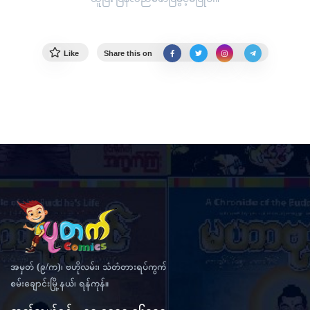
Like
Share this on
အမှတ် (၉/က)၊ ဗဟိုလမ်း၊ သံတံတားရပ်ကွက်
စမ်းချောင်းမြို့နယ်၊ ရန်ကုန်။