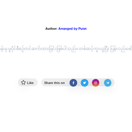
"အမွေဟူသည်..."
Author:
Arranged by Putet
းမှ မူပိုင်စီစဉ်တင်ဆက်ထားခြင်းဖြစ်ပါသည်။ တစ်ဆင့်ကူးယူပြီး ပြန်လည်ဖော်ပြ
Like
Share this on