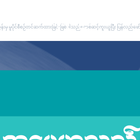
""အမွေဟူသည်...""
းမှ မူပိုင်စီစဉ်တင်ဆက်ထားခြင်းဖြစ်ပါသည်။ တစ်ဆင့်ကူးယူပြီး ပြန်လည်ဖော်ပြ