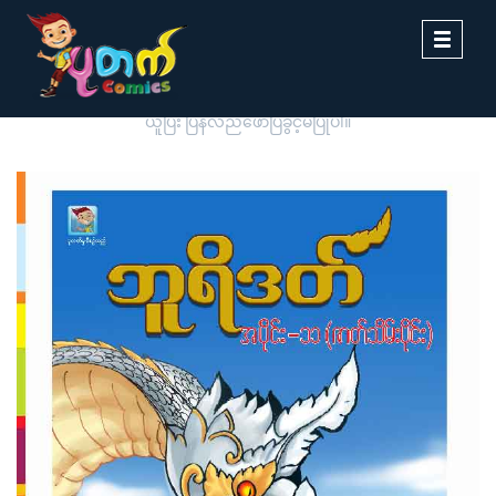
Toggle
navigati
ပုတက်ကာတွန်းမှ မူပိုင်စီစဉ်တင်ဆက်ထားခြင်းဖြစ်ပါသည်။ တစ်ဆင့်ကူး
ယူပြီး ပြန်လည်ဖော်ပြခွင့်မပြုပါ။