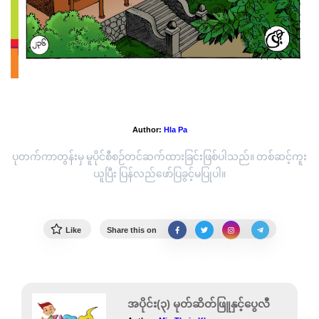
အပိုင်း(၁၁)ဇာတ်သိမ်း၊ ဘူရိဒတ်
Author:
Hla Pa
ပုတက်ကာတွန်းမှ မူပိုင်စီစဉ်တင်ဆက်ထားခြင်းဖြစ်ပါသည်။ တစ်ဆင့်ကူး
ယူပြီး ပြန်လည်ဖော်ပြခွင့်မပြုပါ။
Like
Share this on
အပိုင်း(၃) မုတ်ဆိတ်ဖြူနှင့်ပွေလီ