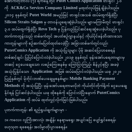
အောက်တိုဘာလ
(
၇
)
ရက်နေ့တွင်
Putet Comics Application
ဗားရှင်း
၂
.
၀
ကို
ACK&Co Services Company Limited
မှထုတ်လုပ်ဖြန့်ချိခဲ့ပါသည်။
၂၀၁၄
ခုနှစ်တွင်
Putet World
အမည်ဖြင့်
ဗားရှင်းအသစ်
ထပ်မံထွက်ရှိခဲ့ပြီး
Silicon Straits Saigon
မှ
တာဝန်ယူရေးဆွဲခဲ့ပါသည်။
များမကြာမီတွင်
ဗားရှင်း
၃
.
၀
ထပ်မံထွက်ရှိခဲ့ပြီး
Revo Tech
မှ
ပြန်လည်ပြင်ဆင်ရေးဆွဲပေးခဲ့ပါသည်။
ပု
တက်ကာတွန်းသည်
တစ်ဖက်တွင်
အပတ်စဉ်ဂျာနယ်နှင့်
ကိုယ်ပိုင်ဖန်တီးထားသော
ကာတွန်းများကို
စဉ်ဆက်မပြတ်ထုတ်ဝေခဲ့ပြီး
အခြားတစ်ဖက်တွင်လည်း
PutetComics Application
ကို
အသုံးပြုသူများ
ပိုမို
အဆင်ပြေလာစေရန်
တစ်ဆင့်ချင်း
ပြုပြင်ပြောင်းလဲခဲ့ပါသည်။
၂၀၁၉
ခုနှစ်တွင်
ဖုန်းအော်ပရေတာများမှ
တဆင့်
ငွေပေးချေသော
လစဉ်ကြေးစနစ်မှ
ကြော်ငြာကြည့်၊
စိန်ပွင့်စုပြီး
အခမဲ့
အသုံးပြုနိုင်သော
Application
အဖြစ်
ထပ်မံပြောင်းလဲခဲ့ပါသည်။
ယခု
၂၀၂၀
ပြည့်နှစ်တွင်
မိုဘိုင်းဘဏ်ပေးချေမှုစနစ်များ
Mobile Banking Payment
Methods
ကို
အသုံးပြုပြီး
ဖုန်းအော်ပရေတာမလိုဘဲ
ကိုယ်တိုင်တိုက်ရိုက်
ငွေပေးချေ
နိုင်ရန်
ပြင်ဆင်ခဲ့ပါသည်။
ယခု
ထိုစနစ်ကို
ပြောင်းလဲပြီးနောက်
PutetComics
Application
ကို
ထပ်မံ
ထုတ်လွှင့်လိုက်ခြင်းဖြစ်ပါသည်။
ပုတက်ကာတွန်း
၏
ရည်ရွယ်ချက်များမှာ
-
၁။
ကလေး၊
လူကြီးအားလုံး
အချိန်၊
နေရာမရွေး
အပျင်းပြေ
ပျော်ရွှင်စေရန်၊
ဗဟုသုတ
ရစေရန်၊
အလိမ္မာတိုးပွားစေရန်။