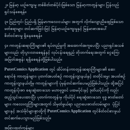
၂။
မြန်မာ့
ယဉ်ကျေးမှု
တစ်စိတ်တစ်ပိုင်းဖြစ်သော
မြန်မာ့ကာတွန်းများ
ပြန်လည်
ရှင်သန်စေရန်။
၃။
ပြည်တွင်း
ပြည်ပရှိ
မြန်မာကလေးငယ်များ
အတွက်
လိုက်လျောညီထွေဖြစ်သော
ဖတ်စရာများ
တင်ဆက်ခြင်းဖြင့်
မြန်မာ့ယဉ်ကျေးမှုနှင့်
မြန်မာစာအပေါ်
စိတ်ဝင်စားမှု
ရှိနေစေရန်။
၄။
ကာတွန်းဆရာကြီးများ၏
ရပ်တည်မှုကို
အထောက်အကူပေးပြီး
ပညာရှင်အသစ်
များလည်း
တိုးပွားလာစေရန်နှင့်
လုပ်ငန်းရေရှည်
တိုးတက်ရေးအတွက်
ငွေကြေး
အမြတ်အစွန်း
ရရှိစေရန်တို့ဖြစ်ပါသည်။
PutetComics Application
တွင်
ထိပ်တန်းကာတွန်းဆရာကြီးများ၏
ဆေး
ရောင်စုံ
ကာတွန်းများ၊
ပုတက်အပတ်စဉ်
ကာတွန်းဂျာနယ်နှင့်
တတိုင်းမွှေး
အပတ်စဉ်
ကာတွန်းဂျာနယ်တို့မှ
ကာတွန်းများကို
ပုံမှန်တင်ဆက်ပေးမည်ဖြစ်ပါသည်။
ထို့အပြင်
ကာတွန်းပိုးဇာ
ရေးဆွဲထားသော
မဟာဗုဒ္ဓဝင်
ပထမပိုင်းနှင့်
ဒုတိယပိုင်းကို
လည်း
ထည့်သွင်းပေးထားပြီး
ပုတက်ကာတွန်းမှ
ကိုယ်ပိုင်
ရေးဆွဲထားသော
ဗုဒ္ဓ
ဇာတ်တော်
များ၊
ကလေး၊လူကြီးများအတွက်
သိမှတ်ဖွယ်ရာ
ပညာပေးဇာတ်လမ်းများ၊
ပုံံပြင်
များနှင့်
အသံဖိုင်များစွာတို့ကို
PutetComics Application
တွင်စိတ်ဝင်စားဖွယ်
တင်ဆက်ပေးသွားမည်ဖြစ်သည်။
အခြားထုတ်ကုန်များ