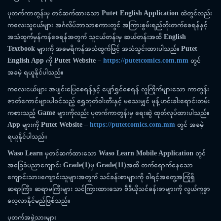
ပုတက်ကာတွန်းမှ
တင်ဆက်ထားသော
Putet English Application
ထဲတွင်လည်း
ကလေးသူငယ်များ
အင်္ဂလိပ်ဘာသာစကားတွင်
အကြားစွမ်းရည်တိုးတက်စေရန်နှင့်
အသံထွက်မှန်ကန်စေရန်အတွက်
သူငယ်တန်းမှ
ဆယ်တန်းအထိ
English
Textbook
များကို
အမေရိကန်အသံထွက်ဖြင့်
အသံသွင်းထားပါသည်။
Putet
English App
ကို
Putet Website
–
https://putetcomics.com.mm
တွင်
အခမဲ့
ရယူနိုင်ပါသည်။
ကလေးငယ်များ
အပျင်းပြေစေရန်နှင့်
ပျော်ရွှင်စေရန်
လူကြိုက်များသော
ကာတွန်း
ဇာတ်ကောင်များပါဝင်သည့်
ရွှေဘုတ်ဝါးတီးနှင့်
မသေးမျှင်
မုန့်ဟင်းခါးရောင်းတမ်း
ကစားသည့်
Game
များ
ကိုလည်း
ပုတက်ကာတွန်းမှ
ရေးဆွဲ
ထုတ်လုပ်ထားပါသည်။
App
များကို
Putet Website
–
https://putetcomics.com.mm
တွင်
အခမဲ့
ရယူနိုင်ပါသည်။
Waso Learn
မှတင်ဆက်ထားသော
Waso Learn Mobile Application
တွင်
အခြေခံပညာကျောင်း
Grade(1)
မှ
Grade(11)
အထိ
တက်ရောက်နေသော
ကျောင်းသား၊ကျောင်းသူများအတွက်
သင်ခန်းစာများကို
ဝါရင့်အတွေ့အကြုံရှိ
ဆရာကြီး၊
ဆရာမကြီးများ
သင်ကြားထားသော
ဗီဒီယိုသင်ခန်းစာများကို
လွယ်ကူစွာ
လေ့လာနိုင်မည်ဖြစ်သည်။
ပုတက်အဖွဲ့သားများ