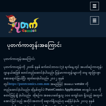
Toggle
navigati
Toggle
navigati
ပုတက်ကာတွန်းအကြောင်း
ပုတက်ကာတွန်းအကြောင်း
ပုတက်ကာတွန်းကို
၂၀၀၆
ခုနှစ်
စက်တင်ဘာလ
(
၇
)
ရက်နေ့တွင်
အပတ်စဉ်ကာတွန်း
ဂျာနယ်အဖြစ်
စတင်တည်ထောင်ခဲ့ပါသည်။
မြန်မာကာတွန်းများကို
တမူ
ထူးခြားစွာ
ဆေးရောင်ခြယ်ပြီး
ထုတ်ဝေခဲ့ပါသည်။
၂၀၁၂
ခုနှစ်
တွင်
https://putetcomics.com.mm
အမည်ဖြင့်
အခပေး
wetsite
ကို
တည်ထောင်ခဲ့ပါသည်။
ထိုနှစ်တွင်ပဲ
PutetComics Application
ဗားရှင်း
၁
.
၀
ကို
စတင်ဖြန့်ချိ
ခဲ့ပါသည်။
ထိုစဉ်က
အခပေးဖတ်ရှုသူ
၁၀၀
ကျော်သာ
ရှိသည့်
အတွက်
အောင်မြင်သည့်
အတိုင်းအတာကို
ရောက်ရှိသည်ဟု
မဆိုနိုင်ခဲ့ပါ။
၂၀၁၃
ခုနှစ်