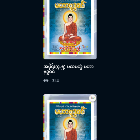
အပိုင်း(၄-၅) ပထမတွဲ မဟာ
ဗုဒ္ဓဝင်
324