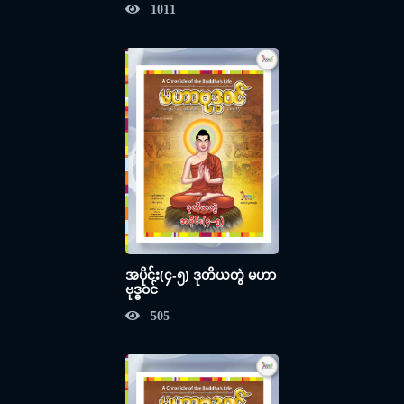
1011
အပိုင်း(၄-၅) ဒုတိယတွဲ မဟာ
ဗုဒ္ဓဝင်
505