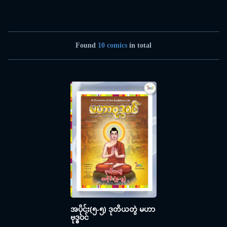
Found
10 comics
in total
အပိုင်း(၅-၅) ဒုတိယတွဲ မဟာ
ဗုဒ္ဓဝင်