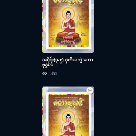
အပိုင်း(၃-၅) ဒုတိယတွဲ မဟာ
ဗုဒ္ဓဝင်
351