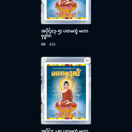
အပိုင်း(၃-၅) ပထမတွဲ မဟာ
ဗုဒ္ဓဝင်
416
အပိုင်း(၂-၅) ပထမတွဲ မဟာ