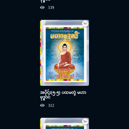
539
အပိုင်း(၅-၅) ပထမတွဲ မဟာ
ဗုဒ္ဓဝင်
312