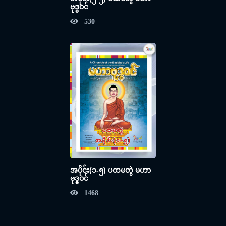
ဗုဒ္ဓဝင်
530
အပိုင်း(၁-၅) ပထမတွဲ မဟာ
ဗုဒ္ဓဝင်
1468