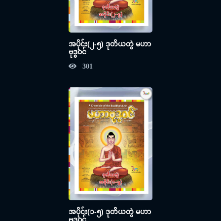
အပိုင်း(၂-၅) ဒုတိယတွဲ မဟာ
ဗုဒ္ဓဝင်
301
အပိုင်း(၁-၅) ဒုတိယတွဲ မဟာ
ဗုဒ္ဓဝင်