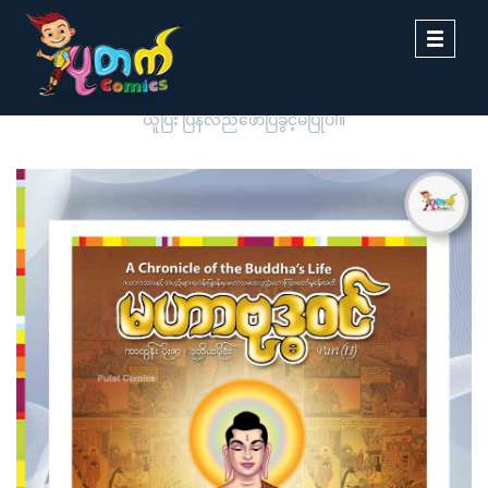
Toggle
navigati
ပုတက်ကာတွန်းမှ မူပိုင်စီစဉ်တင်ဆက်ထားခြင်းဖြစ်ပါသည်။ တစ်ဆင့်ကူး
ယူပြီး ပြန်လည်ဖော်ပြခွင့်မပြုပါ။