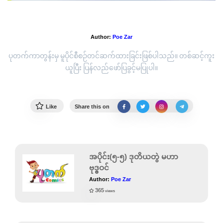
အပိုင်း(၄-၅) ဒုတိယတွဲ မဟာဗုဒ္ဓဝင်
Author:
Poe Zar
ပုတက်ကာတွန်းမှ မူပိုင်စီစဉ်တင်ဆက်ထားခြင်းဖြစ်ပါသည်။ တစ်ဆင့်ကူး
ယူပြီး ပြန်လည်ဖော်ပြခွင့်မပြုပါ။
Like
Share this on
အပိုင်း(၅-၅) ဒုတိယတွဲ မဟာ
ဗုဒ္ဓဝင်
Author:
Poe Zar
365
views