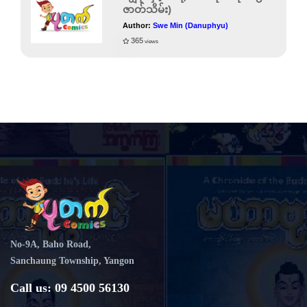
ဇာတ်သိမ်း)
Author:
Swe Min (Danuphyu)
365
views
No-9A, Baho Road,
Sanchaung Township, Yangon
Call us: 09 4500 56130