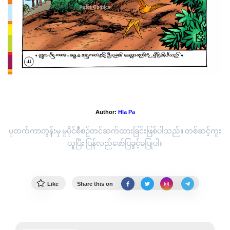
မေတ္တာအခါတော်နေ့
Author:
Hla Pa
ပုတက်ကာတွန်းမှ မူပိုင်စီစဉ်တင်ဆက်ထားခြင်းဖြစ်ပါသည်။ တစ်ဆင့်ကူး
ယူပြီး ပြန်လည်ဖော်ပြခွင့်မပြုပါ။
Like
Share this on