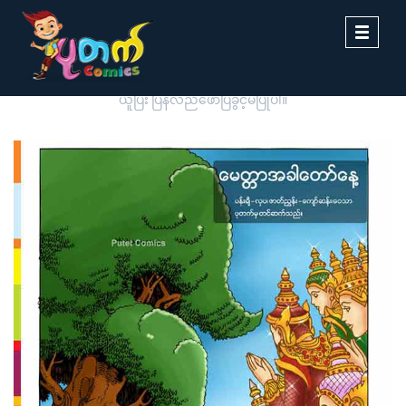
Toggle
navigati
ပုတက်ကာတွန်းမှ မူပိုင်စီစဉ်တင်ဆက်ထားခြင်းဖြစ်ပါသည်။ တစ်ဆင့်ကူး
ယူပြီး ပြန်လည်ဖော်ပြခွင့်မပြုပါ။