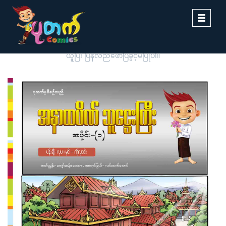
Toggle
navigati
ပုတက်ကာတွန်းမှ မူပိုင်စီစဉ်တင်ဆက်ထားခြင်းဖြစ်ပါသည်။ တစ်ဆင့်ကူး
ယူပြီး ပြန်လည်ဖော်ပြခွင့်မပြုပါ။