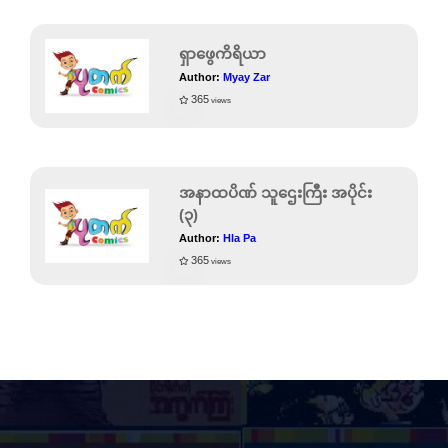
ရှာဖွေကိရိယာ
Author:
Myay Zar
365
views
အနာထပိဏ် သူဌေးကြီး အပိုင်း
(၃)
Author:
Hla Pa
365
views