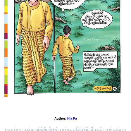
အနာထပိဏ် သူဌေးကြီး အပိုင်း (၁)
Author:
Hla Pa
ပုတက်ကာတွန်းမှ မူပိုင်စီစဉ်တင်ဆက်ထားခြင်းဖြစ်ပါသည်။ တစ်ဆင့်ကူး