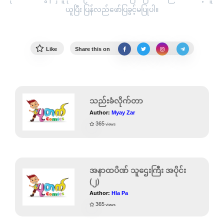
ယူပြီး ပြန်လည်ဖော်ပြခွင့်မပြုပါ။
Like
Share this on
သည်းခံလိုက်တာ
Author:
Myay Zar
365
views
အနာထပိဏ် သူဌေးကြီး အပိုင်း
(၂)
Author:
Hla Pa
365
views