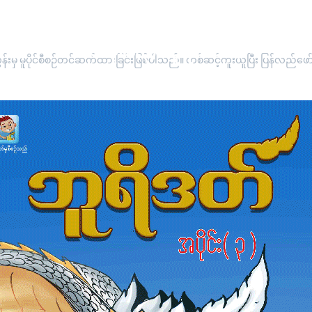
"အပိုင်း(၃) ဘူရိဒတ်"
းမှ မူပိုင်စီစဉ်တင်ဆက်ထားခြင်းဖြစ်ပါသည်။ တစ်ဆင့်ကူးယူပြီး ပြန်လည်ဖော်ပြ