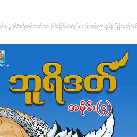
"အပိုင်း(၄) ဘူရိဒတ်"
းမှ မူပိုင်စီစဉ်တင်ဆက်ထားခြင်းဖြစ်ပါသည်။ တစ်ဆင့်ကူးယူပြီး ပြန်လည်ဖော်ပြ