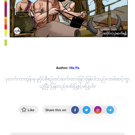
အပိုင်း(၆) ဘူရိဒတ်
Author:
Hla Pa
ပုတက်ကာတွန်းမှ မူပိုင်စီစဉ်တင်ဆက်ထားခြင်းဖြစ်ပါသည်။ တစ်ဆင့်ကူး
ယူပြီး ပြန်လည်ဖော်ပြခွင့်မပြုပါ။
Like
Share this on