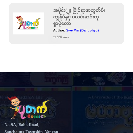
အပိုင်း(၂) မြိုင်ရာဇာတွတ်ပီ၊
ကျွန်ုပ်နှင့် ပယင်းဆင်းတု
ရှာပုံတော်
Author:
Swe Min (Danuphyu)
365
views
No-9A, Baho Road,
Sanchaung Township, Yangon