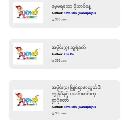
မေ့မရသော မိုးတစ်နေ့
Author:
Swe Min (Danuphyu)
365
views
အပိုင်း(၇) ဘူရိဒတ်
Author:
Hla Pa
365
views
အပိုင်း(၁) မြိုင်ရာဇာတွတ်ပီ၊
ကျွန်ုပ်နှင့် ပယင်းဆင်းတု
ရှာပုံတော်
Author:
Swe Min (Danuphyu)
365
views