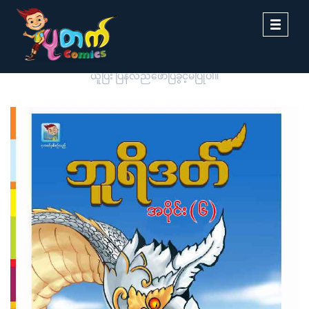
Toggle
navigati
ပုတက်ကာတွန်းမှ မူပိုင်စီစဉ်တင်ဆက်ထားခြင်းဖြစ်ပါသည်။ တစ်ဆင့်ကူး
ယူပြီး ပြန်လည်ဖော်ပြခွင့်မပြုပါ။