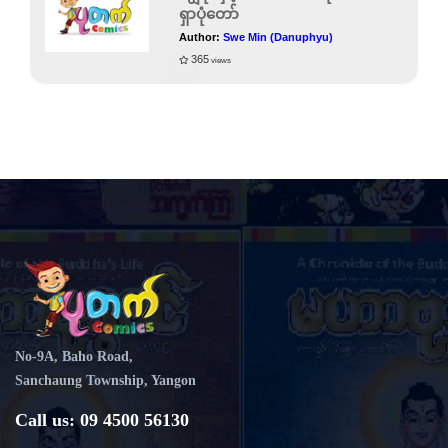
ရှာပုံတော်
Author:
Swe Min (Danuphyu)
365
views
No-9A, Baho Road,
Sanchaung Township, Yangon
Call us: 09 4500 56130