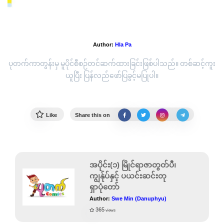
အပိုင်း(၇) ဘူရိဒတ်
Author:
Hla Pa
ပုတက်ကာတွန်းမှ မူပိုင်စီစဉ်တင်ဆက်ထားခြင်းဖြစ်ပါသည်။ တစ်ဆင့်ကူး
ယူပြီး ပြန်လည်ဖော်ပြခွင့်မပြုပါ။
Like
Share this on
အပိုင်း(၁) မြိုင်ရာဇာတွတ်ပီ၊
ကျွန်ုပ်နှင့် ပယင်းဆင်းတု
ရှာပုံတော်
Author:
Swe Min (Danuphyu)
365
views