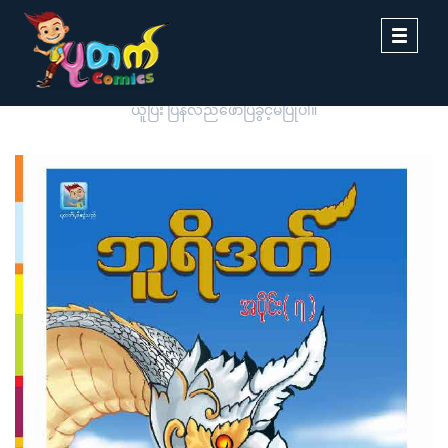
Toggle
navigati
ပုတက်ကာတွန်းမှ မူပိုင်စီစဉ်တင်ဆက်ထားခြင်းဖြစ်ပါသည်။ တစ်ဆင့်ကူး
ယူပြီး ပြန်လည်ဖော်ပြခွင့်မပြုပါ။