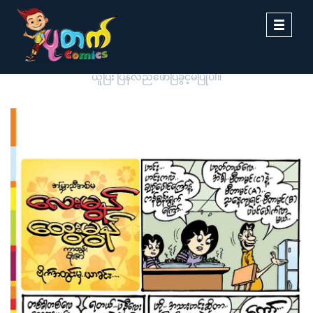
Toggle
navigati
ပုတက်ကာတွန်းမှ မူပိုင်စီစဉ်တင်ဆက်ထားခြင်းဖြစ်ပါသည်။ တစ်ဆင့်ကူး
ယူပြီး ပြန်လည်ဖော်ပြခွင့်မပြုပါ။