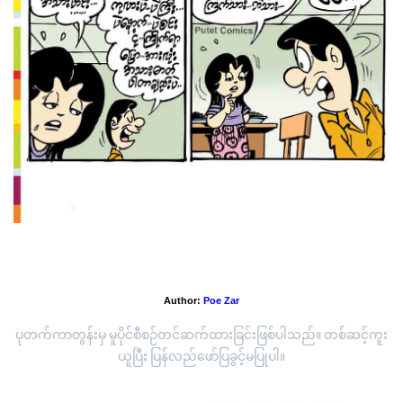
ဗိုက်အတွင်းမှယာခင်း
Author:
Poe Zar
ပုတက်ကာတွန်းမှ မူပိုင်စီစဉ်တင်ဆက်ထားခြင်းဖြစ်ပါသည်။ တစ်ဆင့်ကူး
ယူပြီး ပြန်လည်ဖော်ပြခွင့်မပြုပါ။