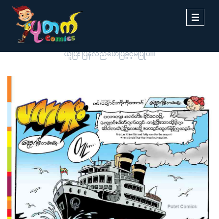
Toggle
navigati
ပုတက်ကာတွန်းမှ မူပိုင်စီစဉ်တင်ဆက်ထားခြင်းဖြစ်ပါသည်။ တစ်ဆင့်ကူး
ယူပြီး ပြန်လည်ဖော်ပြခွင့်မပြုပါ။