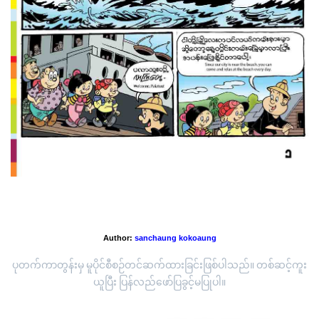
'ရေနဂါး ကမ်းခြေ'
Author:
sanchaung kokoaung
ပုတက်ကာတွန်းမှ မူပိုင်စီစဉ်တင်ဆက်ထားခြင်းဖြစ်ပါသည်။ တစ်ဆင့်ကူး
ယူပြီး ပြန်လည်ဖော်ပြခွင့်မပြုပါ။