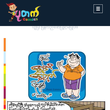
Toggle
navigati
ပုတက်ကာတွန်းမှ မူပိုင်စီစဉ်တင်ဆက်ထားခြင်းဖြစ်ပါသည်။ တစ်ဆင့်ကူး
ယူပြီး ပြန်လည်ဖော်ပြခွင့်မပြုပါ။