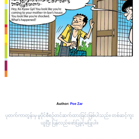
ဘတ်ငွေ
Author:
Poe Zar
ပုတက်ကာတွန်းမှ မူပိုင်စီစဉ်တင်ဆက်ထားခြင်းဖြစ်ပါသည်။ တစ်ဆင့်ကူး
ယူပြီး ပြန်လည်ဖော်ပြခွင့်မပြုပါ။