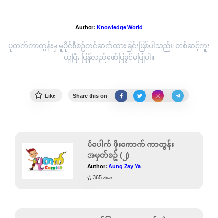
လေ့လာမှတ်သား မြန်မာစကားပုံနှင့်ဆိုရိုးစကား (၁)
Author:
Knowledge World
ပုတက်ကာတွန်းမှ မူပိုင်စီစဉ်တင်ဆက်ထားခြင်းဖြစ်ပါသည်။ တစ်ဆင့်ကူး
ယူပြီး ပြန်လည်ဖော်ပြခွင့်မပြုပါ။
Like
Share this on
မိပေါက် ဖိုးကောက် ကာတွန်း
အမှတ်စဥ် (၂)
Author:
Aung Zay Ya
365
views