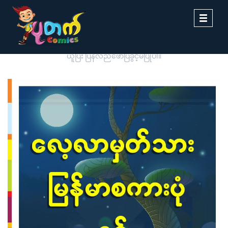
Toggle
navigati
ပုတက်ကာတွန်းမှ မူပိုင်စီစဉ်တင်ဆက်ထားခြင်းဖြစ်ပါသည်။ တစ်ဆင့်ကူး
ယူပြီး ပြန်လည်ဖော်ပြခွင့်မပြုပါ။