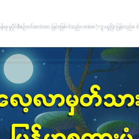
"လေ့လာမှတ်သား မြန်မာစကားပုံနှင
းမှ မူပိုင်စီစဉ်တင်ဆက်ထားခြင်းဖြစ်ပါသည်။ တစ်ဆင့်ကူးယူပြီး ပြန်လည်ဖော်ပြ