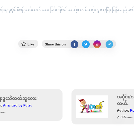
းမှ မူပိုင်စီစဉ်တင်ဆက်ထားခြင်းဖြစ်ပါသည်။ တစ်ဆင့်ကူးယူပြီး ပြန်လည်ဖော်ပြ
Like
Share this on
အပိုင်း
းဇူးသိတတ်သူလေး"
တယ်..
r:
Arranged by Putet
Author:
Ko
views
365
views