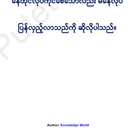
လေ့လာမှတ်သား မြန်မာစကားပုံနှင့်ဆိုရိုးစကား (၃)
Author:
Knowledge World