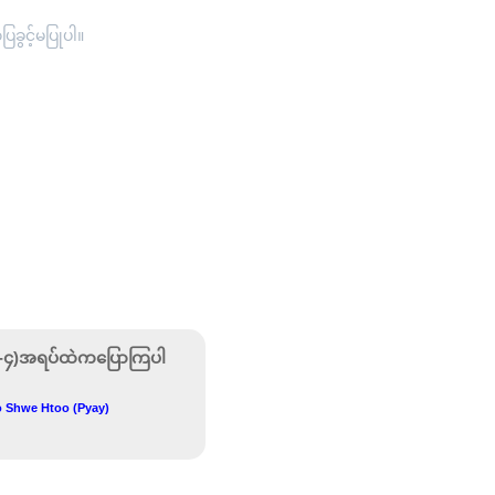
ခွင့်မပြုပါ။
(၁-၄)အရပ်ထဲကပြောကြပါ
 Shwe Htoo (Pyay)