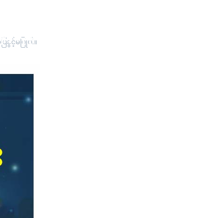
့်ဆိုရိုးစကား (၃)"
ခွင့်မပြုပါ။