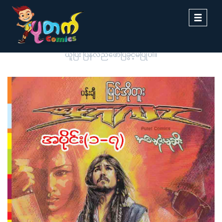
Toggle
navigati
ပုတက်ကာတွန်းမှ မူပိုင်စီစဉ်တင်ဆက်ထားခြင်းဖြစ်ပါသည်။ တစ်ဆင့်ကူး
ယူပြီး ပြန်လည်ဖော်ပြခွင့်မပြုပါ။