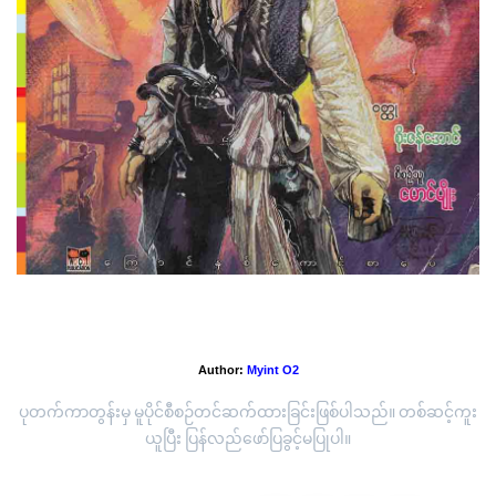
အပိုင်း(၁) အမေဇုံမုဆိုး
Author:
Myint O2
ပုတက်ကာတွန်းမှ မူပိုင်စီစဉ်တင်ဆက်ထားခြင်းဖြစ်ပါသည်။ တစ်ဆင့်ကူး
ယူပြီး ပြန်လည်ဖော်ပြခွင့်မပြုပါ။