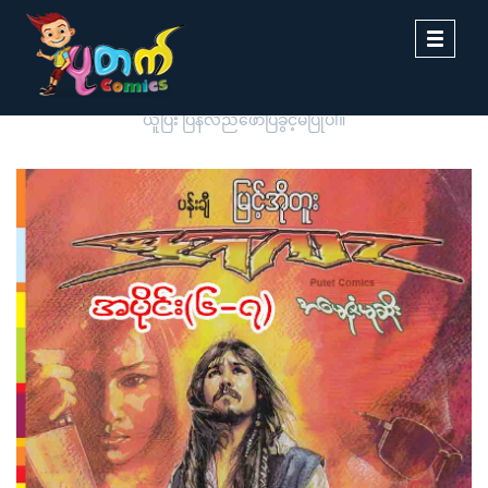
Toggle
navigati
ပုတက်ကာတွန်းမှ မူပိုင်စီစဉ်တင်ဆက်ထားခြင်းဖြစ်ပါသည်။ တစ်ဆင့်ကူး
ယူပြီး ပြန်လည်ဖော်ပြခွင့်မပြုပါ။