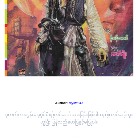
အပိုင်း(၆) အမေဇုံမုဆိုး
Author:
Myint O2
ပုတက်ကာတွန်းမှ မူပိုင်စီစဉ်တင်ဆက်ထားခြင်းဖြစ်ပါသည်။ တစ်ဆင့်ကူး
ယူပြီး ပြန်လည်ဖော်ပြခွင့်မပြုပါ။