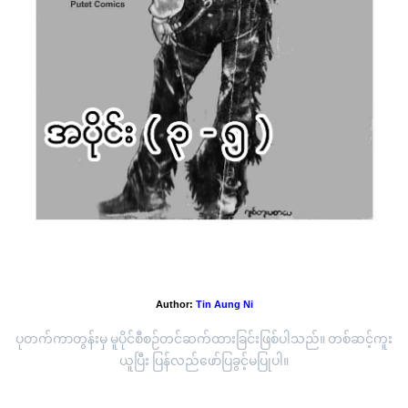
အပိုင်း(၃-၅) လောင်အရင်လိုမဟုတ်တော့ဘူး
Author:
Tin Aung Ni
ပုတက်ကာတွန်းမှ မူပိုင်စီစဉ်တင်ဆက်ထားခြင်းဖြစ်ပါသည်။ တစ်ဆင့်ကူး
ယူပြီး ပြန်လည်ဖော်ပြခွင့်မပြုပါ။