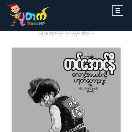
Toggle
navigati
ပုတက်ကာတွန်းမှ မူပိုင်စီစဉ်တင်ဆက်ထားခြင်းဖြစ်ပါသည်။ တစ်ဆင့်ကူး
ယူပြီး ပြန်လည်ဖော်ပြခွင့်မပြုပါ။