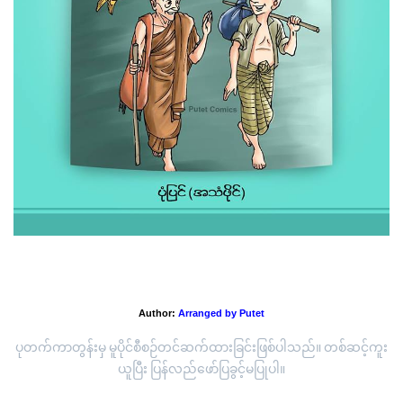
"စစ်မှန်သော ပျော်ရွှင်ခြင်း"
Author:
Arranged by Putet
ပုတက်ကာတွန်းမှ မူပိုင်စီစဉ်တင်ဆက်ထားခြင်းဖြစ်ပါသည်။ တစ်ဆင့်ကူး
ယူပြီး ပြန်လည်ဖော်ပြခွင့်မပြုပါ။