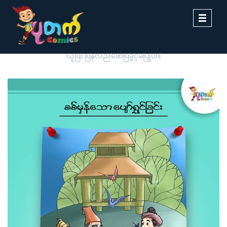
Toggle
navigati
ပုတက်ကာတွန်းမှ မူပိုင်စီစဉ်တင်ဆက်ထားခြင်းဖြစ်ပါသည်။ တစ်ဆင့်ကူး
ယူပြီး ပြန်လည်ဖော်ပြခွင့်မပြုပါ။