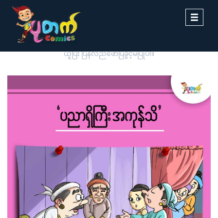
Toggle
navigati
ပုတက်ကာတွန်းမှ မူပိုင်စီစဉ်တင်ဆက်ထားခြင်းဖြစ်ပါသည်။ တစ်ဆင့်ကူး
ယူပြီး ပြန်လည်ဖော်ပြခွင့်မပြုပါ။