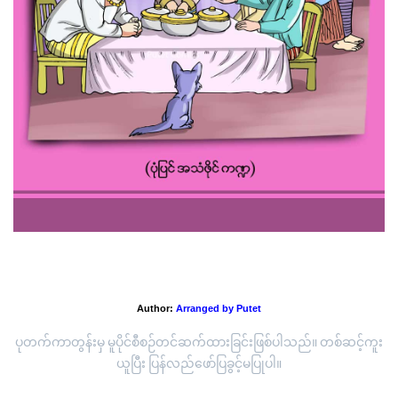
'ပညာရှိကြီး အကုန်သိ'
Author:
Arranged by Putet
ပုတက်ကာတွန်းမှ မူပိုင်စီစဉ်တင်ဆက်ထားခြင်းဖြစ်ပါသည်။ တစ်ဆင့်ကူး
ယူပြီး ပြန်လည်ဖော်ပြခွင့်မပြုပါ။