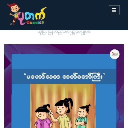
Toggle
navigati
ပုတက်ကာတွန်းမှ မူပိုင်စီစဉ်တင်ဆက်ထားခြင်းဖြစ်ပါသည်။ တစ်ဆင့်ကူး
ယူပြီး ပြန်လည်ဖော်ပြခွင့်မပြုပါ။