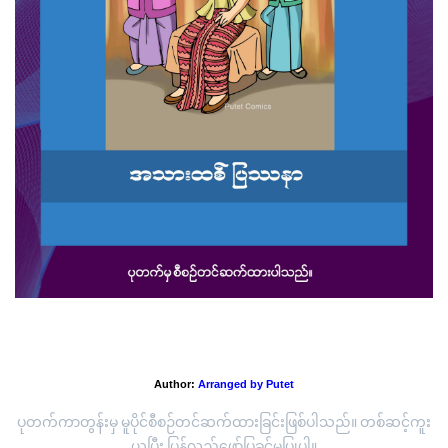
'အသားထစ် ပြဿနာ'
Author:
Arranged by Putet
ပုတက်ကာတွန်းမှ မူပိုင်စီစဉ်တင်ဆက်ထားခြင်းဖြစ်ပါသည်။ တစ်ဆင့်ကူး
ယူပြီး ပြန်လည်ဖော်ပြခွင့်မပြုပါ။