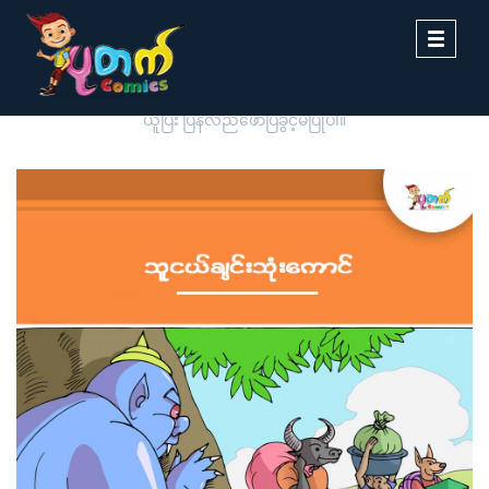
Toggle
navigati
ပုတက်ကာတွန်းမှ မူပိုင်စီစဉ်တင်ဆက်ထားခြင်းဖြစ်ပါသည်။ တစ်ဆင့်ကူး
ယူပြီး ပြန်လည်ဖော်ပြခွင့်မပြုပါ။