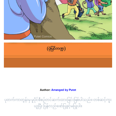
"သူငယ်ချင်းသုံးကောင်"
Author:
Arranged by Putet
ပုတက်ကာတွန်းမှ မူပိုင်စီစဉ်တင်ဆက်ထားခြင်းဖြစ်ပါသည်။ တစ်ဆင့်ကူး
ယူပြီး ပြန်လည်ဖော်ပြခွင့်မပြုပါ။