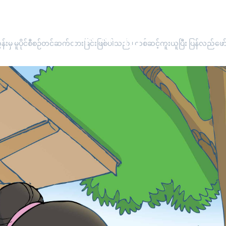
""နာနတ်သီးပုံပြင်""
းမှ မူပိုင်စီစဉ်တင်ဆက်ထားခြင်းဖြစ်ပါသည်။ တစ်ဆင့်ကူးယူပြီး ပြန်လည်ဖော်ပြ