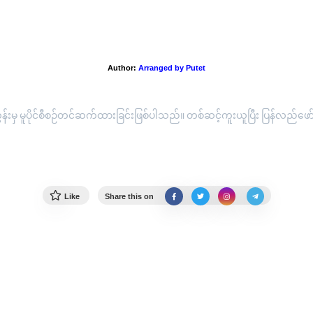
"နာနတ်သီးပုံပြင်"
Author:
Arranged by Putet
းမှ မူပိုင်စီစဉ်တင်ဆက်ထားခြင်းဖြစ်ပါသည်။ တစ်ဆင့်ကူးယူပြီး ပြန်လည်ဖော်ပြ
Like
Share this on