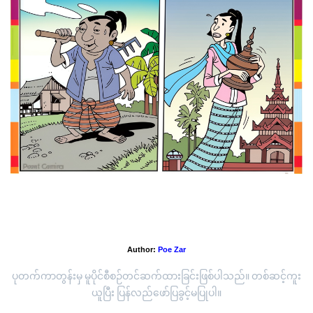
'ငမည်းကွနှင့် ငကျောရှည်အမှုစီရင်ခန်း - မဟော်သဓာဇာတ်တော်
ကြီး'
Author:
Poe Zar
ပုတက်ကာတွန်းမှ မူပိုင်စီစဉ်တင်ဆက်ထားခြင်းဖြစ်ပါသည်။ တစ်ဆင့်ကူး
ယူပြီး ပြန်လည်ဖော်ပြခွင့်မပြုပါ။