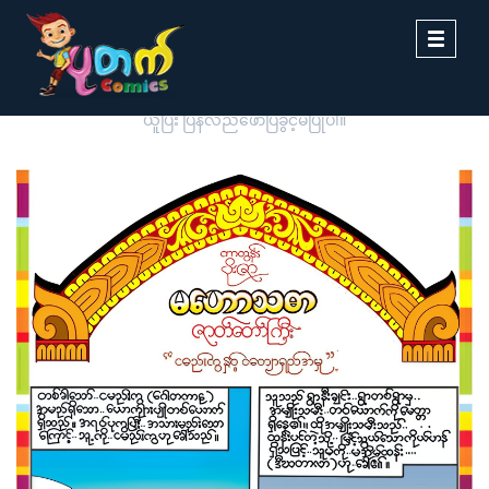
Toggle
navigati
ပုတက်ကာတွန်းမှ မူပိုင်စီစဉ်တင်ဆက်ထားခြင်းဖြစ်ပါသည်။ တစ်ဆင့်ကူး
ယူပြီး ပြန်လည်ဖော်ပြခွင့်မပြုပါ။