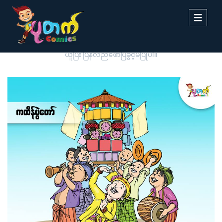
Toggle
navigati
ပုတက်ကာတွန်းမှ မူပိုင်စီစဉ်တင်ဆက်ထားခြင်းဖြစ်ပါသည်။ တစ်ဆင့်ကူး
ယူပြီး ပြန်လည်ဖော်ပြခွင့်မပြုပါ။