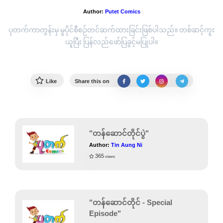
Author:
Putet Comics
ပုတက်ကာတွန်းမှ မူပိုင်စီစဉ်တင်ဆက်ထားခြင်းဖြစ်ပါသည်။ တစ်ဆင့်ကူး
ယူပြီး ပြန်လည်ဖော်ပြခွင့်မပြုပါ။
Like
Share this on
"တန်ဆောင်တိုင်ပွဲ"
Author:
Tin Aung Ni
365
views
"တန်ဆောင်တိုင် - Special
Episode"