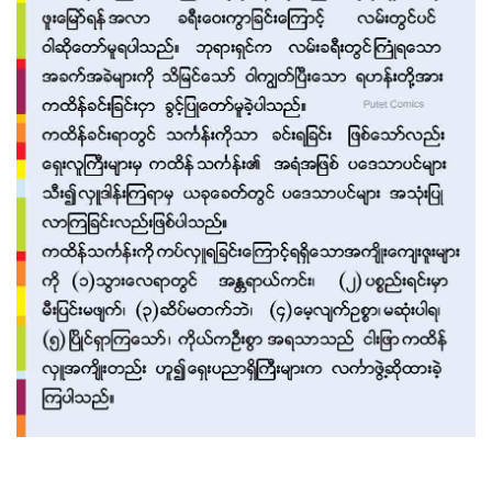
ကထိန်ပွဲတော်