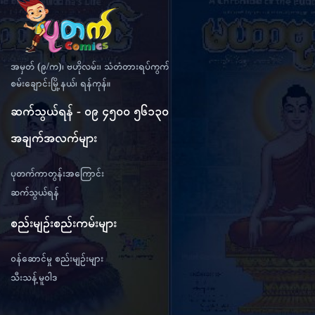
အမှတ် (၉/က)၊ ဗဟိုလမ်း၊ သံတံတားရပ်ကွက်
စမ်းချောင်းမြို့နယ်၊ ရန်ကုန်။
ဆက်သွယ်ရန် - ၀၉ ၄၅၀၀ ၅၆၁၃၀
အချက်အလက်များ
ပုတက်ကာတွန်းအကြောင်း
ဆက်သွယ်ရန်
စည်းမျဉ်းစည်းကမ်းများ
ဝန်ဆောင်မှု စည်းမျဉ်းများ
သီးသန့်မူဝါဒ