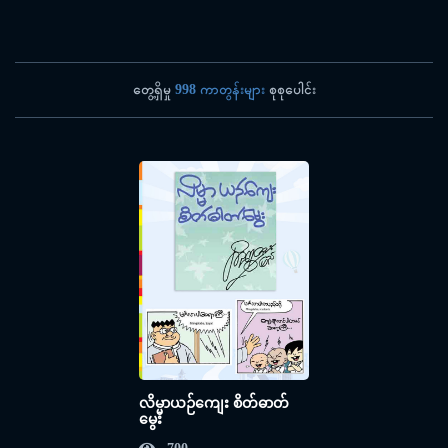
တွေ့ရှိမှု
998 ကာတွန်းများ
စုစုပေါင်း
လိမ္မာယဉ်ကျေး စိတ်ဓာတ်
မွေး