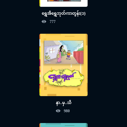
ရွှေအိရွှေဘုတ်ကာတွန်း(၁)
777
နာ..မှ..သိ
980