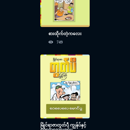
စားထိုက်တဲ့ကလေး
749
မြိုင်ရာဇာတွတ်ပီ ကျွန်ုပ်နှင့်
ဝေလေလေမောင်ပွ