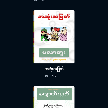
700
အဆုံးအဖြတ်
217