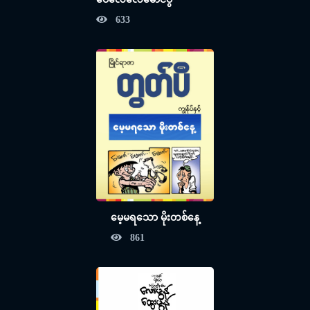
633
မေ့မရသော မိုးတစ်နေ့
861