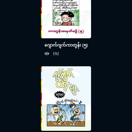
ဂျောက်ဂျက်ကာတွန်း (၅)
192