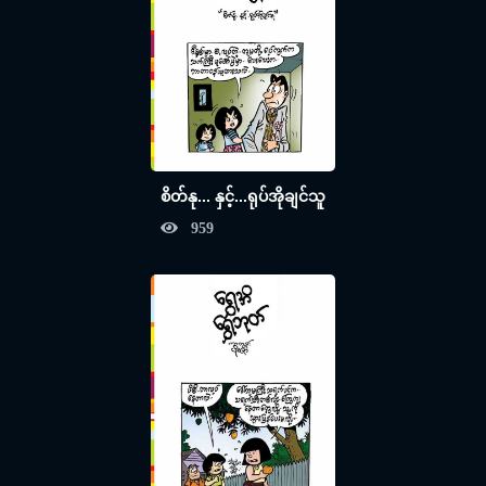
စိတ်နု... နှင့်...ရုပ်အိုချင်သူ
959