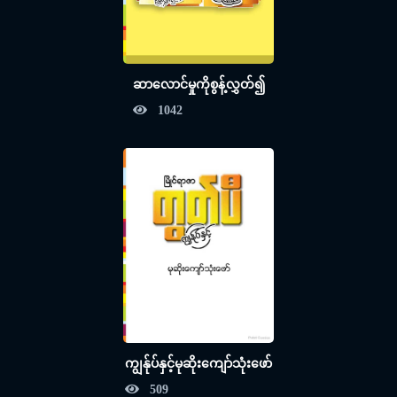
ဆာလောင်မှုကိုစွန့်လွှတ်၍
1042
ကျွန်ုပ်နှင့်မုဆိုးကျော်သုံးဖော်
509