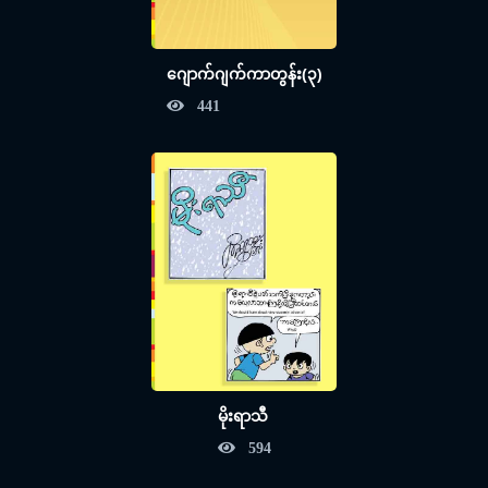
ဂျောက်ဂျက်ကာတွန်း(၃)
441
မိုးရာသီ
594