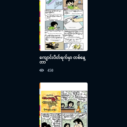
ကျောင်းပိတ်ရက်မှာ တစ်နေ့
တာ
450