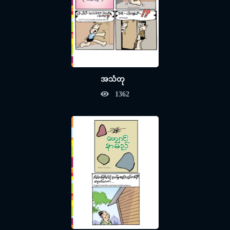
အသံတု
1362