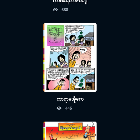
ကားစီးရတာဇိမ်မရှိ
688
ကာရာမအိုကေ
446