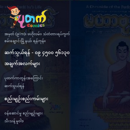
အမှတ် (၉/က)၊ ဗဟိုလမ်း၊ သံတံတားရပ်ကွက်
စမ်းချောင်းမြို့နယ်၊ ရန်ကုန်။
ဆက်သွယ်ရန် - ၀၉ ၄၅၀၀ ၅၆၁၃၀
အချက်အလက်များ
ပုတက်ကာတွန်းအကြောင်း
ဆက်သွယ်ရန်
စည်းမျဉ်းစည်းကမ်းများ
ဝန်ဆောင်မှု စည်းမျဉ်းများ
သီးသန့်မူဝါဒ