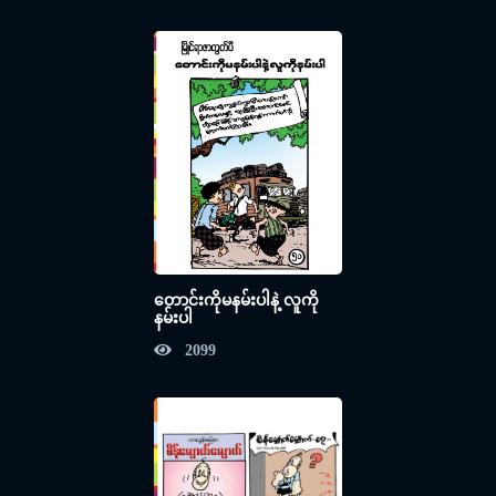
တောင်းကိုမနမ်းပါနဲ့ လူကို
နမ်းပါ
2099