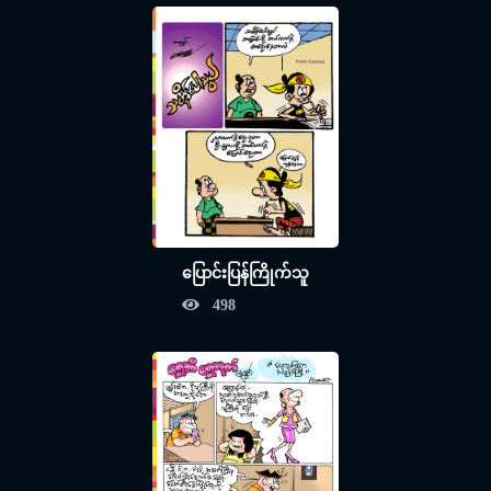
ပြောင်းပြန်ကြိုက်သူ
498