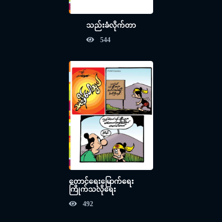
သည်းခံလိုက်တာ
544
တောင်ရေးမြောက်ရေး
ကြိုက်သလိုရေး
492