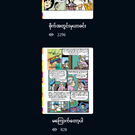
ဗိုက်အတွင်းမှယာခင်း
2296
မကြောက်တော့ပါ
820