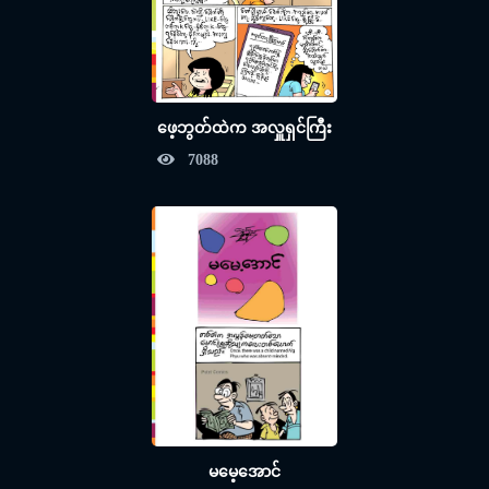
ဖေ့ဘွတ်ထဲက အလှူရှင်ကြီး
7088
မမေ့အောင်