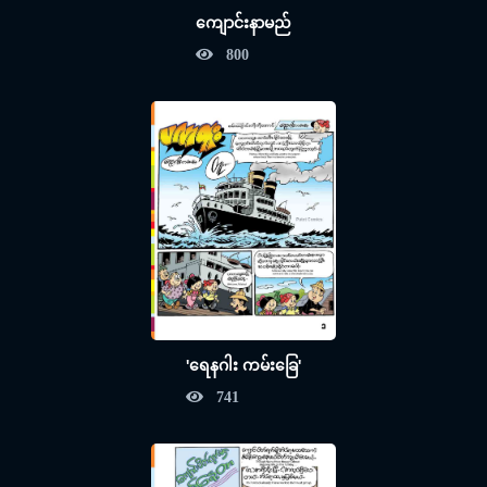
ကျောင်းနာမည်
800
'ရေနဂါး ကမ်းခြေ'
741