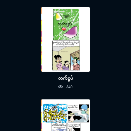
လက်စွပ်
840