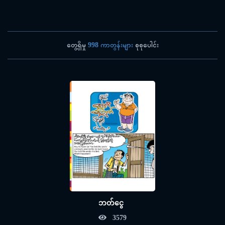
တွေ့ရှိမှု
998 ကာတွန်းများ
စုစုပေါင်း
ဘတ်ငွေ
3579