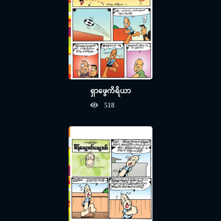
ရှာဖွေကိရိယာ
518