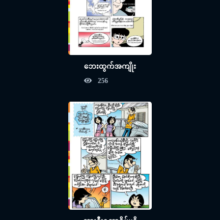
ဘေးထွက်အကျိုး
256