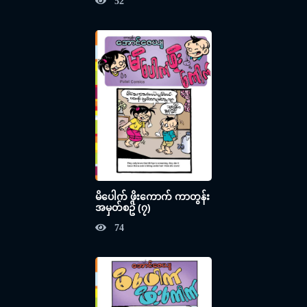
52
မိပေါက် ဖိုးကောက် ကာတွန်း
အမှတ်စဥ် (၇)
74