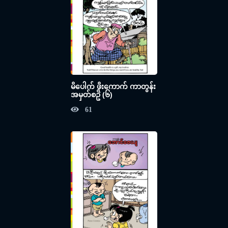
မိပေါက် ဖိုးကောက် ကာတွန်း
အမှတ်စဥ် (၆)
61