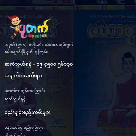
အမှတ် (၉/က)၊ ဗဟိုလမ်း၊ သံတံတားရပ်ကွက်
စမ်းချောင်းမြို့နယ်၊ ရန်ကုန်။
ဆက်သွယ်ရန် - ၀၉ ၄၅၀၀ ၅၆၁၃၀
အချက်အလက်များ
ပုတက်ကာတွန်းအကြောင်း
ဆက်သွယ်ရန်
စည်းမျဉ်းစည်းကမ်းများ
ဝန်ဆောင်မှု စည်းမျဉ်းများ
သီးသန့်မူဝါဒ