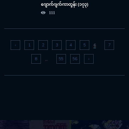
ဂျောက်ဂျက်ကာတွန်း (၁၇၃)
111
‹
1
2
3
4
5
7
6
8
55
56
›
...