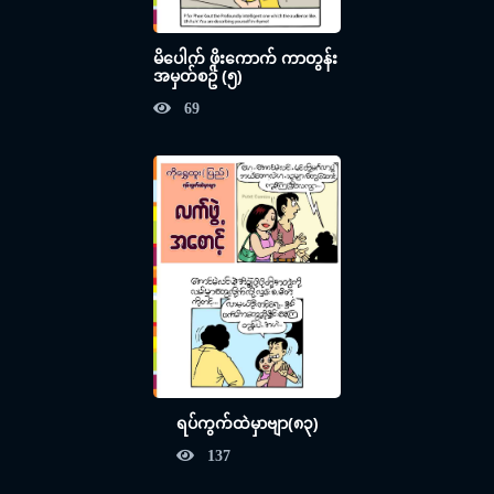
မိပေါက် ဖိုးကောက် ကာတွန်း
အမှတ်စဥ် (၅)
69
ရပ်ကွက်ထဲမှာဗျာ(၈၃)
137