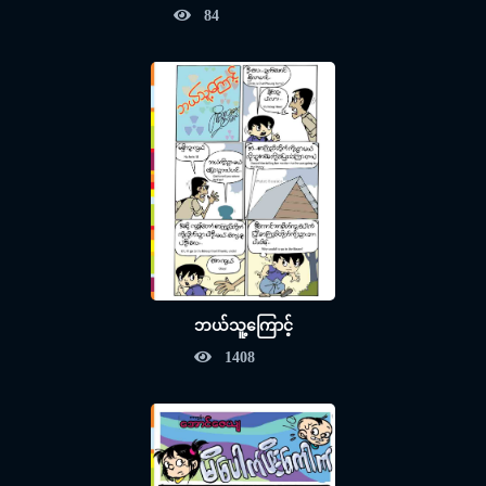
84
ဘယ်သူ့ကြောင့်
1408