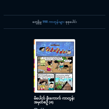
တွေ့ရှိမှု
998 ကာတွန်းများ
စုစုပေါင်း
မိပေါက် ဖိုးကောက် ကာတွန်း
အမှတ်စဥ် (၈)