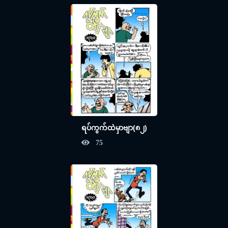
ရပ်ကွက်ထဲမှာဗျာ(၈၂)
75