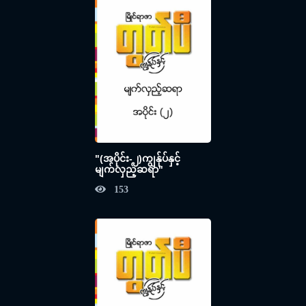
"(အပိုင်း-၂)ကျွန်ုပ်နှင့်
မျက်လှည့်ဆရာ"
153