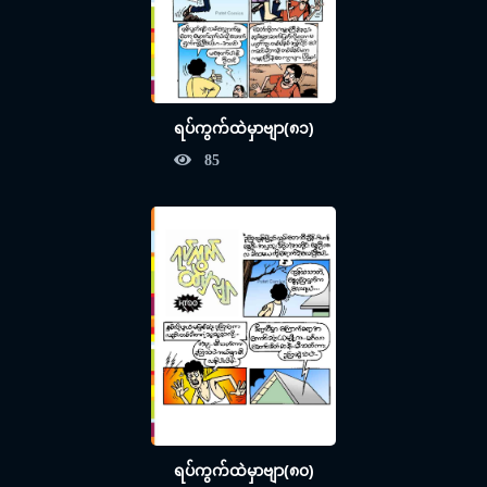
ရပ်ကွက်ထဲမှာဗျာ(၈၁)
85
ရပ်ကွက်ထဲမှာဗျာ(၈၀)