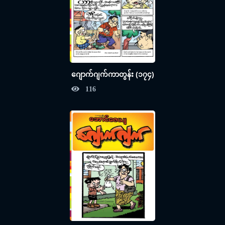
ဂျောက်ဂျက်ကာတွန်း (၁၇၄)
116