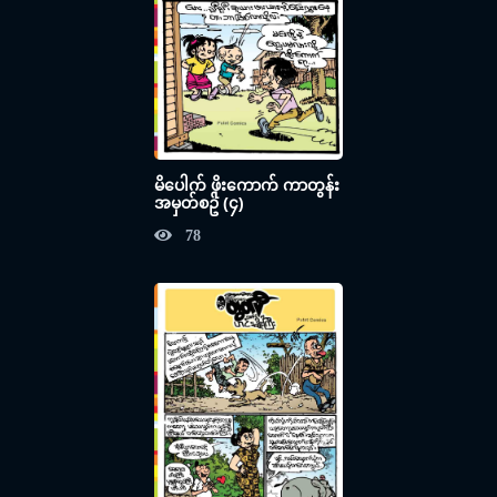
မိပေါက် ဖိုးကောက် ကာတွန်း
အမှတ်စဥ် (၄)
78