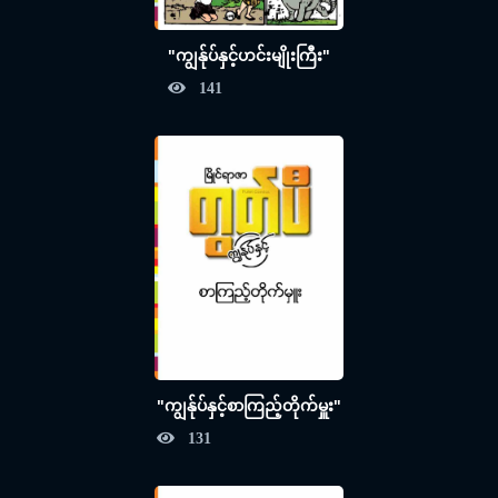
"ကျွန်ုပ်နှင့်ဟင်းမျိုးကြီး"
141
"ကျွန်ုပ်နှင့်စာကြည့်တိုက်မှူး"
131