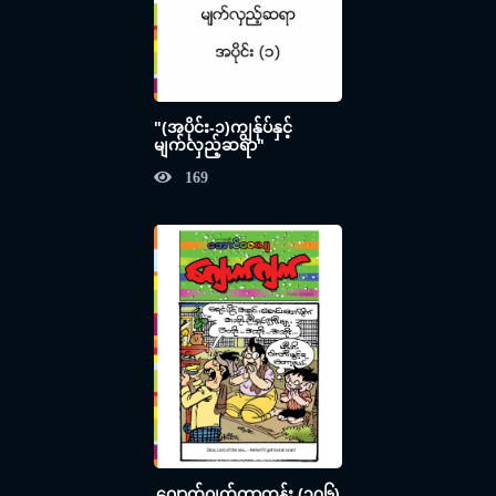
"(အပိုင်း-၁)ကျွန်ုပ်နှင့်
မျက်လှည့်ဆရာ"
169
ဂျောက်ဂျက်ကာတွန်း (၁၇၆)