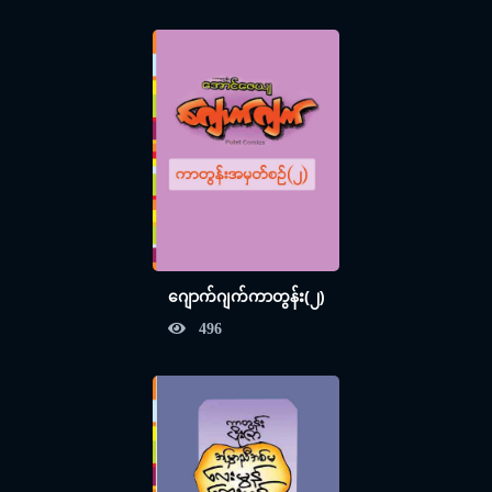
ဂျောက်ဂျက်ကာတွန်း(၂)
496