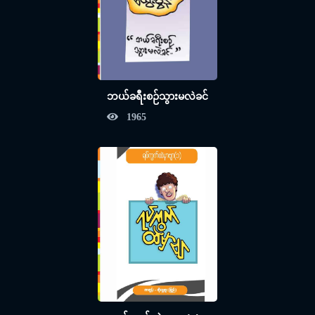
ဘယ်ခရီးစဉ်သွားမလဲခင်
1965