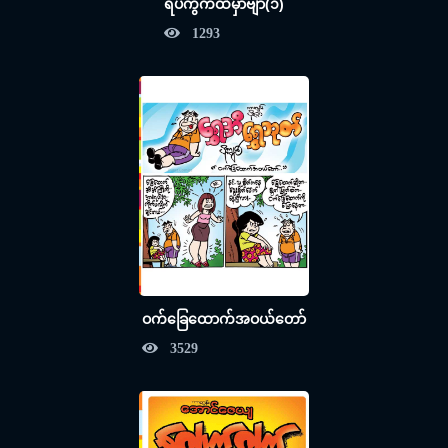
ရပ်ကွက်ထဲမှာဗျာ(၁)
1293
ဝက်ခြေထောက်အဝယ်တော်
3529