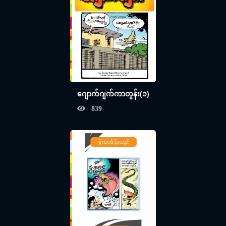
ဂျောက်ဂျက်ကာတွန်း(၁)
839