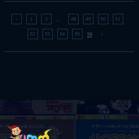
‹
1
2
48
49
50
51
...
52
53
54
55
56
›