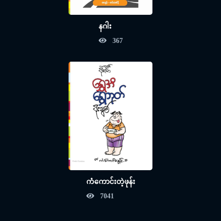
နဂါး
367
ကံကောင်းတဲ့ဖုန်း
7041