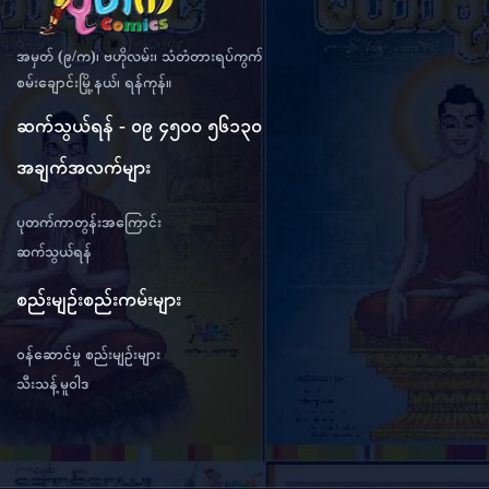
အမှတ် (၉/က)၊ ဗဟိုလမ်း၊ သံတံတားရပ်ကွက်
စမ်းချောင်းမြို့နယ်၊ ရန်ကုန်။
ဆက်သွယ်ရန် - ၀၉ ၄၅၀၀ ၅၆၁၃၀
အချက်အလက်များ
ပုတက်ကာတွန်းအကြောင်း
ဆက်သွယ်ရန်
စည်းမျဉ်းစည်းကမ်းများ
ဝန်ဆောင်မှု စည်းမျဉ်းများ
သီးသန့်မူဝါဒ