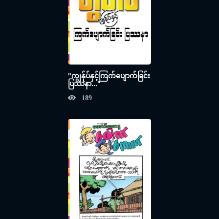
"ကျွန်ုပ်နှင့်ကြက်ပျောက်ခြင်း
ပြဿနာ..."
189