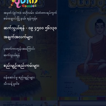
အမှတ် (၉/က)၊ ဗဟိုလမ်း၊ သံတံတားရပ်ကွက်
စမ်းချောင်းမြို့နယ်၊ ရန်ကုန်။
ဆက်သွယ်ရန် - ၀၉ ၄၅၀၀ ၅၆၁၃၀
အချက်အလက်များ
ပုတက်ကာတွန်းအကြောင်း
ဆက်သွယ်ရန်
စည်းမျဉ်းစည်းကမ်းများ
ဝန်ဆောင်မှု စည်းမျဉ်းများ
သီးသန့်မူဝါဒ