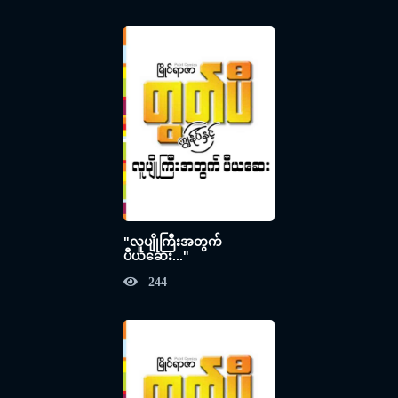
"လူပျိုကြီးအတွက်
ပီယဆေး..."
244