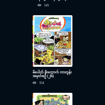
145
မိပေါက် ဖိုးကောက် ကာတွန်း
အမှတ်စဥ် (၂၆)
354