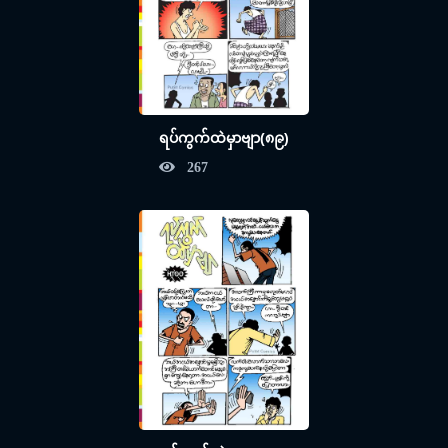
ရပ်ကွက်ထဲမှာဗျာ(၈၉)
267