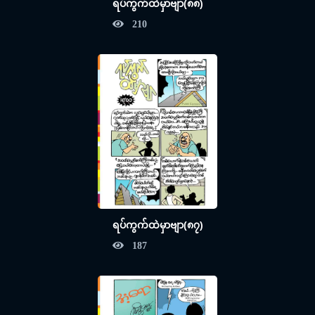
ရပ်ကွက်ထဲမှာဗျာ(၈၈)
210
ရပ်ကွက်ထဲမှာဗျာ(၈၇)
187