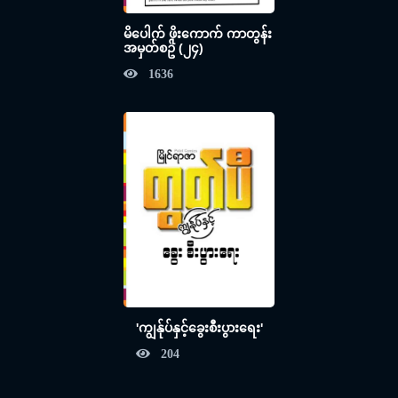
မိပေါက် ဖိုးကောက် ကာတွန်း
အမှတ်စဥ် (၂၄)
1636
'ကျွန်ုပ်နှင့်ခွေးစီးပွားရေး'
204