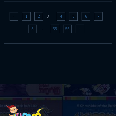
‹
1
2
4
5
6
7
3
8
55
56
›
...