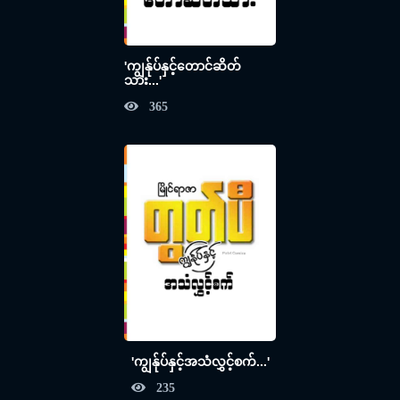
'ကျွန်ုပ်နှင့်တောင်ဆိတ်
သား...'
365
'ကျွန်ုပ်နှင့်အသံလွှင့်စက်...'
235