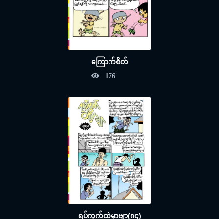
ကြောက်စိတ်
176
ရပ်ကွက်ထဲမှာဗျာ(၈၄)