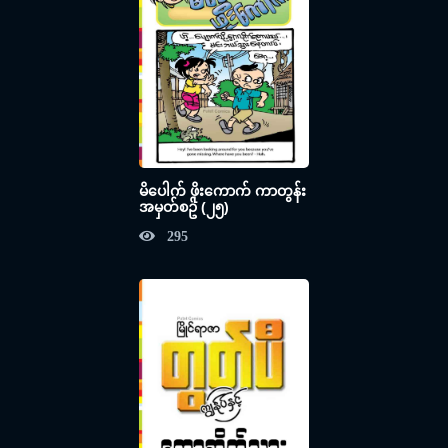
မိပေါက် ဖိုးကောက် ကာတွန်း
အမှတ်စဥ် (၂၅)
295