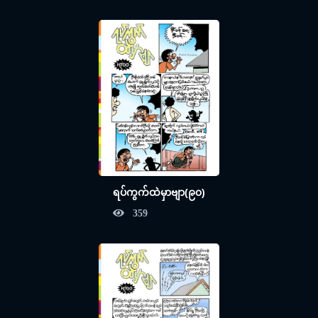
ရပ်ကွက်ထဲမှာဗျာ(၉၀)
359