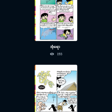
အံ့ရော
193