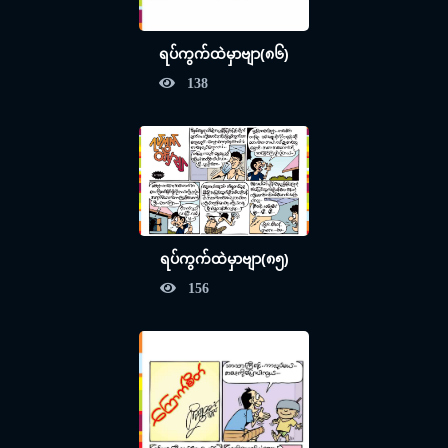
ရပ်ကွက်ထဲမှာဗျာ(၈၆)
138
ရပ်ကွက်ထဲမှာဗျာ(၈၅)
156