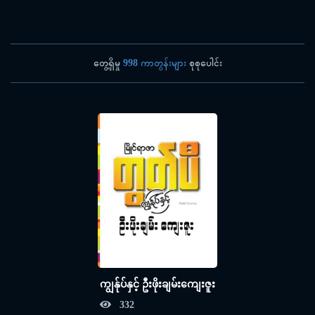
တွေ့ရှိမှု
998 ကာတွန်းများ
စုစုပေါင်း
ကျွန်ုပ်နှင့် ဦးဖိုးချမ်းကျေးဇူး
332