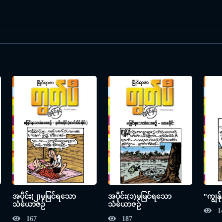
အပိုင်း(၂)မမြင်ရသော
အပိုင်း(၁)မမြင်ရသော
"ကျွန်
သံယောဇဉ်
သံယောဇဉ်
1
167
187