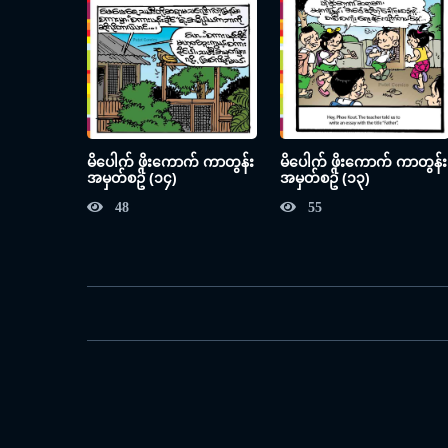
မိပေါက် ဖိုးကောက် ကာတွန်း
မိပေါက် ဖိုးကောက် ကာတွန်း
အမှတ်စဥ် (၁၄)
အမှတ်စဥ် (၁၃)
48
55