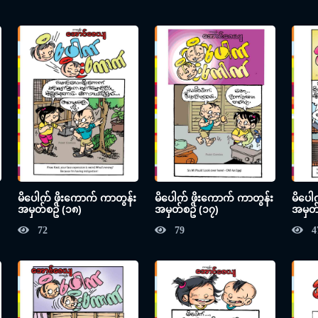
မိပေါက် ဖိုးကောက် ကာတွန်း
မိပေါက် ဖိုးကောက် ကာတွန်း
မိပေါ
အမှတ်စဥ် (၁၈)
အမှတ်စဥ် (၁၇)
အမှတ်
72
79
4