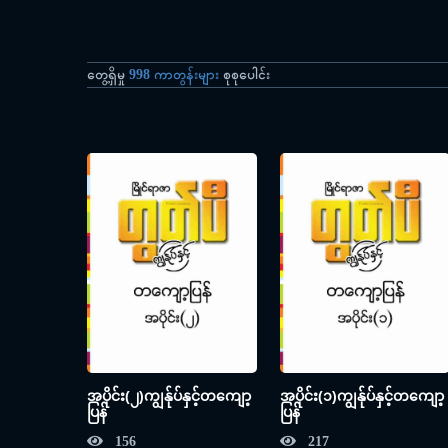
တွေ့ရှိမှု
998 ကာတွန်းများ
စုစုပေါင်း
အပိုင်း(၂)ကျွန်ုပ်နှင့်တကျော့
အပိုင်း(၁)ကျွန်ုပ်နှင့်တကျော့
ပြန်
ပြန်
156
217