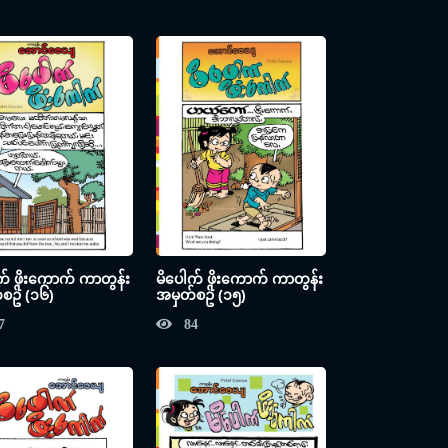
က် ဖိုးကောက် ကာတွန်း
မိပေါက် ဖိုးကောက် ကာတွန်း
စဥ် (၁၆)
အမှတ်စဥ် (၁၅)
7
84