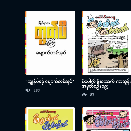
"ကျွန်ုပ်နှင့် မျောက်တစ်အုပ်"
မိပေါက် ဖိုးကောက် ကာတွန်း
အမှတ်စဥ် (၁၉)
109
83