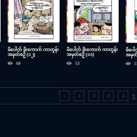
မိပေါက် ဖိုးကောက် ကာတွန်း
မိပေါက် ဖိုးကောက် ကာတွန်း
မိပေါ
အမှတ်စဥ် (၁၂)
အမှတ်စဥ် (၁၁)
အမှတ်
60
53
5
‹
1
2
3
4
5