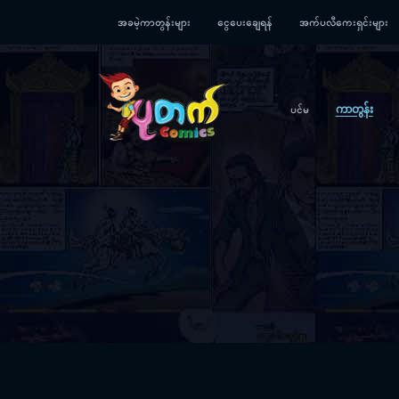
အခမဲ့ကာတွန်းများ
ငွေပေးချေရန်
အက်ပလီကေးရှင်းများ
ပင်မ
ကာတွန်း