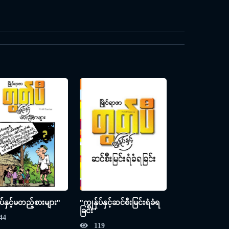
ုပ်နှင့်မတည့်စားများ"
"ကျွန်ုပ်နှင့်ဆင်စီးမြင်းရံခံရ
ခြင်း"
44
119