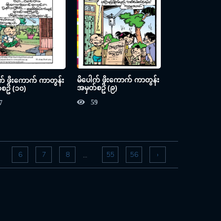
မိပေါက် ဖိုးကောက် ကာတွန်း
က် ဖိုးကောက် ကာတွန်း
အမှတ်စဥ် (၉)
စဥ် (၁၀)
59
7
6
7
8
55
56
›
...