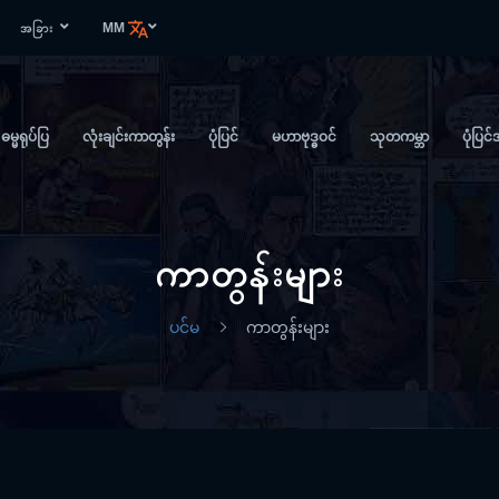
အခြား
MM
ဓမ္မရုပ်ပြ
လုံးချင်းကာတွန်း
ပုံပြင်
မဟာဗုဒ္ဓဝင်
သုတကမ္ဘာ
ပုံပြင်
ကာတွန်းများ
ပင်မ
ကာတွန်းများ