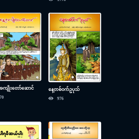
အကျိုးတော်ဆောင်
နေ့တစ်ဝက်ဥပုသ်
70
976