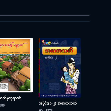
တ်မှလူရာဝင်
အပိုင်း(၁-၂) အဇာတသတ်
389
1778