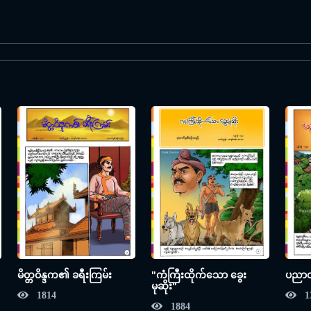
မိတ္တဝိန္ဒက၏ ခရီးကြမ်း
"ကံကြီးထိုက်သော ခွေး
ပညာတ
မုဆိုး"
1814
1
1884