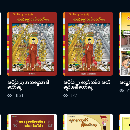
အပိုင်း(၁) အဘိဓမ္မာအခါ
အပိုင်း(၂) ဇာတ်သိမ်း၊ အဘိ
အလှူ့
တော်နေ့
ဓမ္မာအခါတော်နေ့
6
1821
865