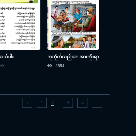
ီဆယ်ပါး
ကုသိုလ်သည်သာ အားကိုးရာ
00
1594
‹
1
3
4
›
2