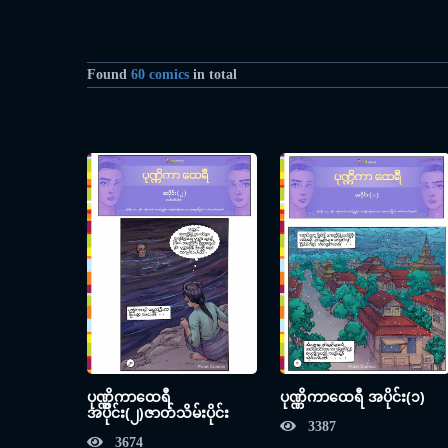
Found
60 comics
in total
ပုဏ္ဏိကာထေရီ
ပုဏ္ဏိကာထေရီ အပိုင်း(၁)
အပိုင်း(၂)ဇာတ်သိမ်းပိုင်း
3387
3674