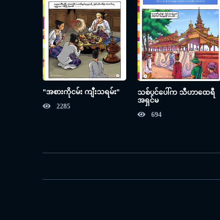
"အစားကိုငမ်း ကျီးသရမ်း"
သစ်ပင်ပေါ်က သီဟာထေရီ
အရှင်မ
2285
694