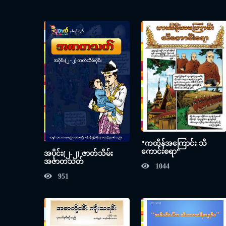
"ကထိန်အကြောင်း သိ
ကောင်းစရာ"
အပိုင်း(၂-၂) ဇာတ်သိမ်း
အဇာတသတ်
1044
951