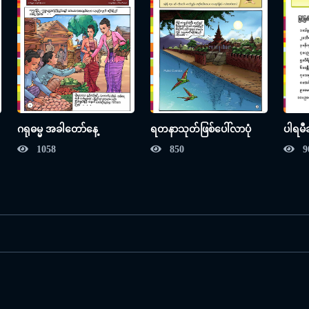
ဂရုဓမ္မ အခါတော်နေ့
ရတနာသုတ်ဖြစ်ပေါ်လာပုံ
ပါရမ
1058
850
9