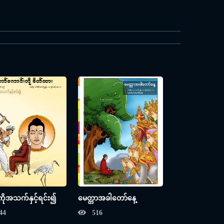
ိုအသက်နှင့်ရင်း၍
မေတ္တာအခါတော်နေ့
44
516