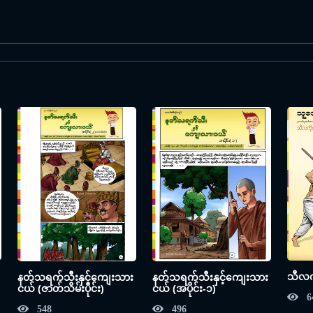
သီလက
နတ်သရက်သီးနှင့်ကျေးသား
နတ်သရက်သီးနှင့်ကျေးသား
ငယ် (ဇာတ်သိမ်းပိုင်း)
ငယ် (အပိုင်း-၁)
6
548
496