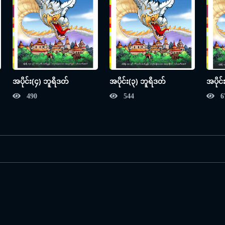
အပိုင်း(၄) ဘူရိဒတ်
အပိုင်း(၃) ဘူရိဒတ်
အပိုင
490
544
6