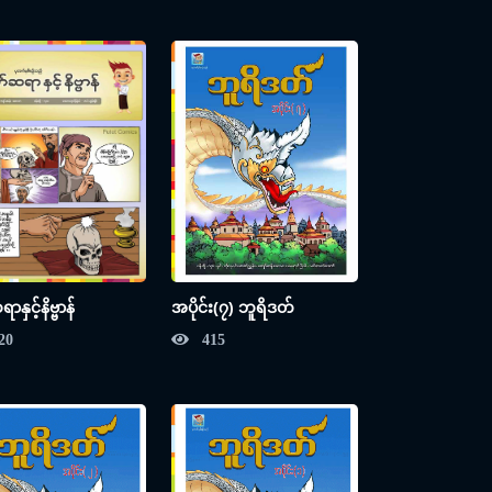
အပိုင်း(၇) ဘူရိဒတ်
နှင့်နိဗ္ဗာန်
415
20