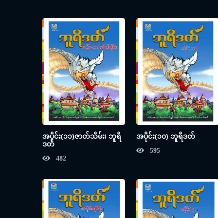
အပိုင်း(၁၁)ဇာတ်သိမ်း၊ ဘူရိ
အပိုင်း(၁၀) ဘူရိဒတ်
ဒတ်
595
482