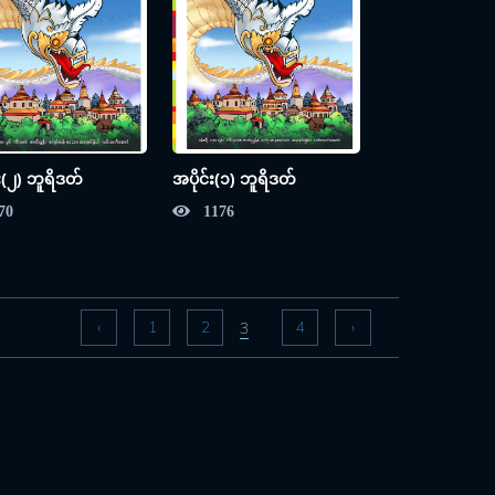
်း(၂) ဘူရိဒတ်
အပိုင်း(၁) ဘူရိဒတ်
70
1176
‹
1
2
4
›
3