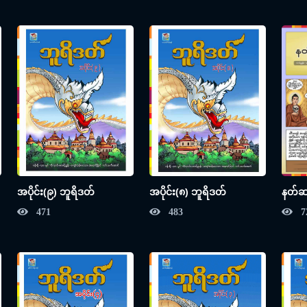
အပိုင်း(၉) ဘူရိဒတ်
အပိုင်း(၈) ဘူရိဒတ်
နတ်ဆရာ
471
483
7