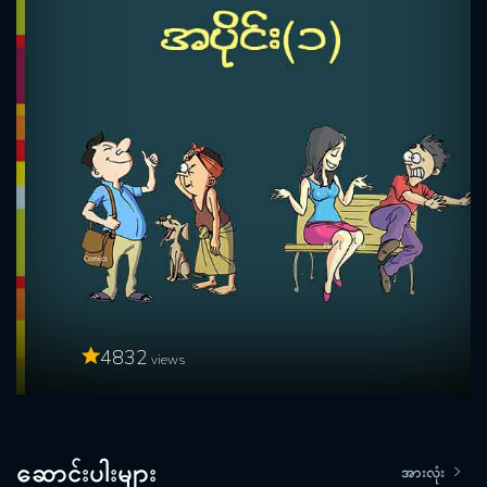
4832
views
ဆောင်းပါးများ
အားလုံး